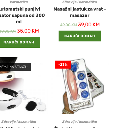
kozmetika
Zdravlje i kozmetika
utomatski punjivi
Masažni jastuk za vrat –
zator sapuna od 300
masazer
ml
39,00
KM
49,00
KM
35,00
KM
49,00
KM
NARUČI ODMAH
NARUČI ODMAH
-23%
NEMA NA STANJU
Zdravlje i kozmetika
Zdravlje i kozmetika