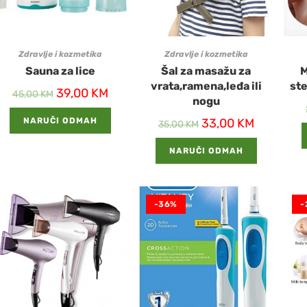
Zdravlje i kozmetika
Zdravlje i kozmetika
Sauna za lice
Šal za masažu za
M
vrata,ramena,leđa ili
ste
39,00
KM
45,00
KM
nogu
NARUČI ODMAH
33,00
KM
35,00
KM
NARUČI ODMAH
-36%
-