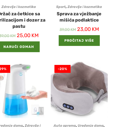
Zdravlje i kozmetika
Sport
,
Zdravlje i kozmetika
ržač za četkice sa
Sprava za vježbanje
rilizacijom i dozer za
mišića podlaktice
pastu
23,00
KM
39,00
KM
25,00
KM
39,00
KM
PROČITAJ VIŠE
NARUČI ODMAH
29%
-20%
ređenje doma
,
Zdravlje i
Auto oprema
,
Uređenje doma
,