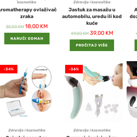
kozmetika
Zdravlje i kozmetika
romatherapy ovlaživač
Jastuk za masažu u
A
zraka
automobilu, uredu ili kod
do
kuće
18,00
KM
35,00
KM
39,00
KM
49,00
KM
NARUČI ODMAH
PROČITAJ VIŠE
-34%
-36%
Zdravlje i kozmetika
Zdravlje i kozmetika