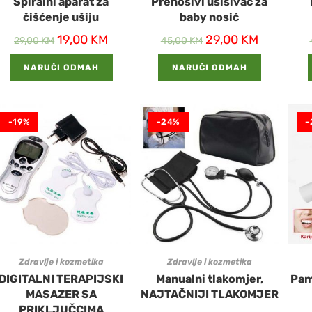
Spiralni aparat za
Prenosivi usisivač za
čišćenje ušiju
baby nosić
19,00
KM
29,00
KM
29,00
KM
45,00
KM
NARUČI ODMAH
NARUČI ODMAH
-19%
-24%
-
Zdravlje i kozmetika
Zdravlje i kozmetika
DIGITALNI TERAPIJSKI
Manualni tlakomjer,
Pam
MASAZER SA
NAJTAČNIJI TLAKOMJER
PRIKLJUČCIMA