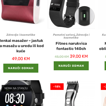
Zdravlje i kozmetika
Pametni satovi
,
Zdravlje i
Ku
kozmetika
Renkai masažer – jastuk
Fitnes narukvica
a masažu u uredu ili kod
fontastic 140ch
obl
kuće
39,00
KM
45,00
KM
49,00
KM
NARUČI ODMAH
NARUČI ODMAH
-18%
-
NEMA NA STANJU