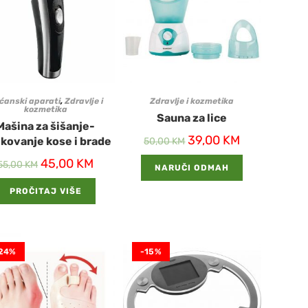
ćanski aparati
,
Zdravlje i
Zdravlje i kozmetika
kozmetika
Sauna za lice
Mašina za šišanje-
39,00
KM
ikovanje kose i brade
50,00
KM
45,00
KM
55,00
KM
NARUČI ODMAH
PROČITAJ VIŠE
24%
-15%