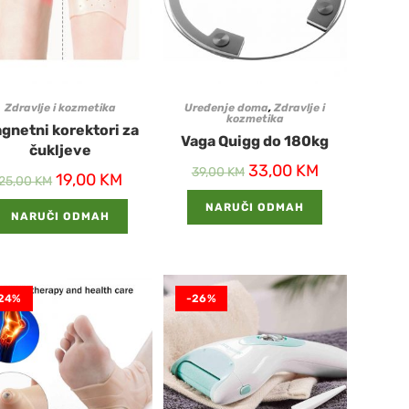
Zdravlje i kozmetika
Uređenje doma
,
Zdravlje i
kozmetika
gnetni korektori za
Vaga Quigg do 180kg
čukljeve
33,00
KM
39,00
KM
19,00
KM
25,00
KM
NARUČI ODMAH
NARUČI ODMAH
24%
-26%