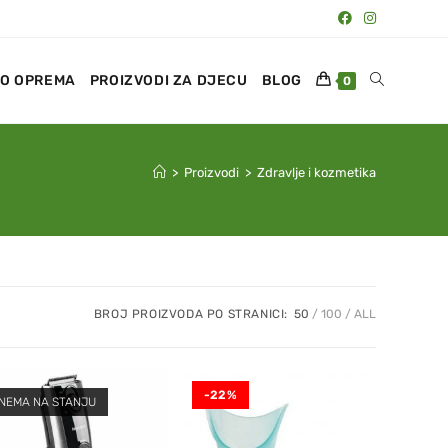
O OPREMA
PROIZVODI ZA DJECU
BLOG
0
>
Proizvodi
>
Zdravlje i kozmetika
BROJ PROIZVODA PO STRANICI:
50
100
ALL
-22%
NEMA NA STANJU