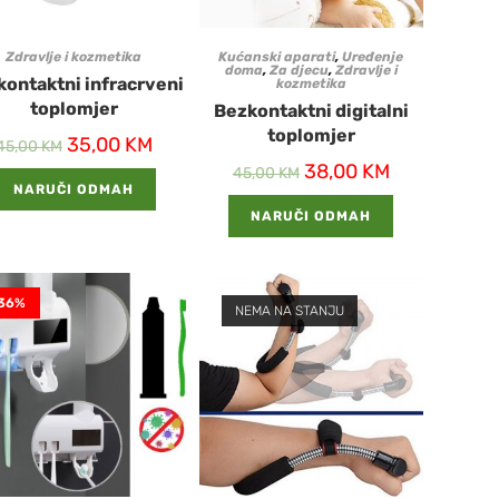
Zdravlje i kozmetika
Kućanski aparati
,
Uređenje
doma
,
Za djecu
,
Zdravlje i
kontaktni infracrveni
kozmetika
toplomjer
Bezkontaktni digitalni
toplomjer
35,00
KM
45,00
KM
38,00
KM
45,00
KM
NARUČI ODMAH
NARUČI ODMAH
36%
NEMA NA STANJU