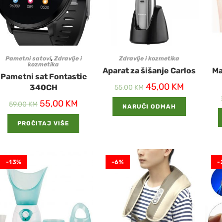
Pametni satovi
,
Zdravlje i
Zdravlje i kozmetika
kozmetika
Aparat za šišanje Carlos
Ma
Pametni sat Fontastic
45,00
KM
340CH
55,00
KM
55,00
KM
59,00
KM
NARUČI ODMAH
PROČITAJ VIŠE
-13%
-6%
-