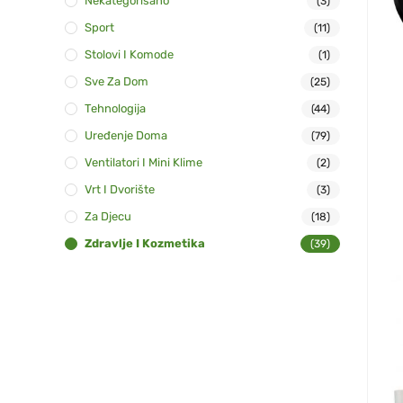
Nekategorisano
(3)
Sport
(11)
Stolovi I Komode
(1)
Sve Za Dom
(25)
Tehnologija
(44)
Uređenje Doma
(79)
Ventilatori I Mini Klime
(2)
Vrt I Dvorište
(3)
Za Djecu
(18)
Zdravlje I Kozmetika
(39)