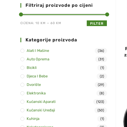
Filtriraj proizvode po cijeni
CIJENA:
10 KM
—
60 KM
FILTER
Kategorije proizvoda
Alati I Mašine
(36)
z
Auto Oprema
(31)
Bicikli
(1)
Djeca I Bebe
(2)
Dvorište
(29)
Elektronika
(8)
Kućanski Aparati
(123)
Kućanski Uređaji
(50)
Kuhinja
(1)