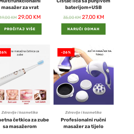
Multifunkcionalni
Čistač lica sa punjivom
masažer za vrat
baterijom+USB
29,00
KM
27,00
KM
49,00
KM
35,00
KM
PROČITAJ VIŠE
NARUČI ODMAH
26%
-26%
Zdravlje i kozmetika
Zdravlje i kozmetika
etna četkica za zube
Profesionalni ručni
sa masažerom
masažer za tijelo