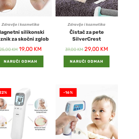
Zdravlje i kozmetika
Zdravlje i kozmetika
agnetni silikonski
Čistač za pete
znik za skočni zglob
SilverCrest
19,00
KM
29,00
KM
25,00
KM
39,00
KM
NARUČI ODMAH
NARUČI ODMAH
22%
-16%