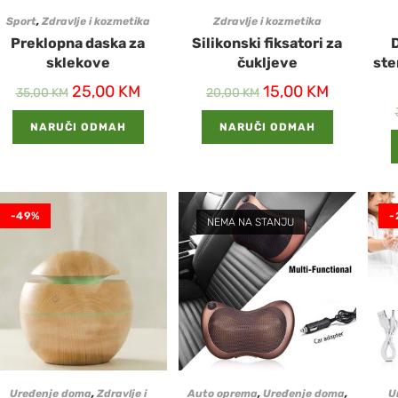
Sport
,
Zdravlje i kozmetika
Zdravlje i kozmetika
Preklopna daska za
Silikonski fiksatori za
D
sklekove
čukljeve
ste
25,00
KM
15,00
KM
35,00
KM
20,00
KM
NARUČI ODMAH
NARUČI ODMAH
-49%
-
NEMA NA STANJU
Uređenje doma
,
Zdravlje i
Auto oprema
,
Uređenje doma
,
U