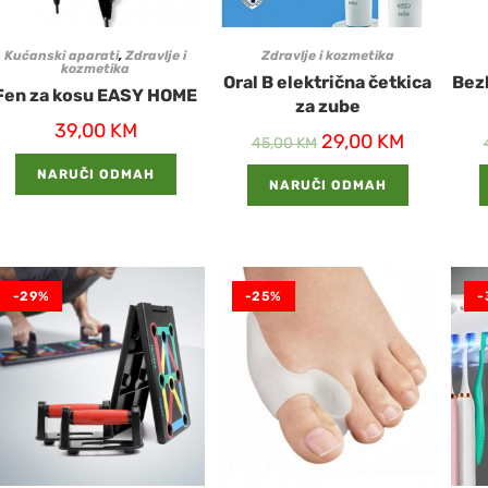
Kućanski aparati
,
Zdravlje i
Zdravlje i kozmetika
kozmetika
Oral B električna četkica
Bez
Fen za kosu EASY HOME
za zube
39,00
KM
29,00
KM
45,00
KM
NARUČI ODMAH
NARUČI ODMAH
-29%
-25%
-