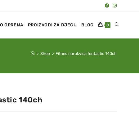
O OPREMA
PROIZVODI ZA DJECU
BLOG
0
>
Shop
>
Fitnes narukvica fontastic 140ch
astic 140ch