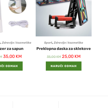
a
,
Zdravlje i kozmetika
Sport
,
Zdravlje i kozmetika
zer za sapun
Preklopna daska za sklekove
35,00
KM
25,00
KM
M
35,00
KM
UČI ODMAH
NARUČI ODMAH