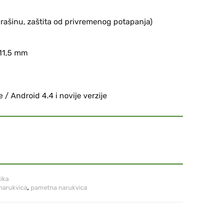
prašinu, zaštita od privremenog potapanja)
x11,5 mm
je / Android 4.4 i novije verzije
tika
narukvica
,
pametna narukvica