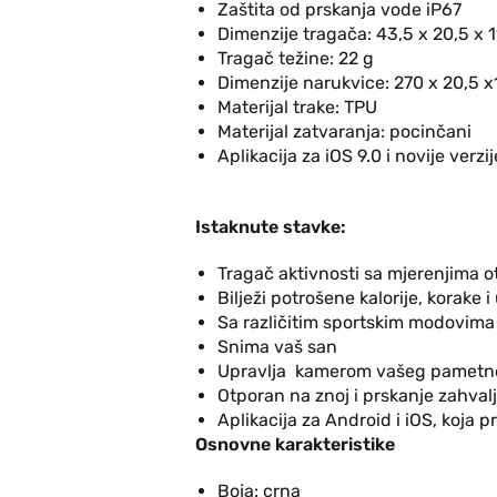
Zaštita od prskanja vode iP67
Dimenzije tragača: 43,5 x 20,5 x 
Tragač težine: 22 g
Dimenzije narukvice: 270 x 20,5 
Materijal trake: TPU
Materijal zatvaranja: pocinčani
Aplikacija za iOS 9.0 i novije verzi
Istaknute stavke:
Tragač aktivnosti sa mjerenjima ot
Bilježi potrošene kalorije, korake i
Sa različitim sportskim modovima
Snima vaš san
Upravlja kamerom vašeg pametno
Otporan na znoj i prskanje zahval
Aplikacija za Android i iOS, koja 
Osnovne karakteristike
Boja: crna