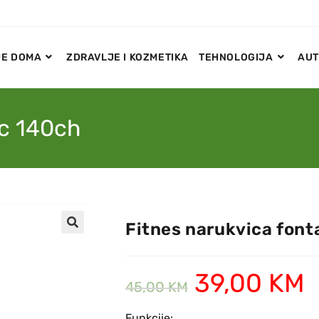
E DOMA
ZDRAVLJE I KOZMETIKA
TEHNOLOGIJA
AUT
ic 140ch
Fitnes narukvica font
🔍
39,00
KM
45,00
KM
Funkcije: