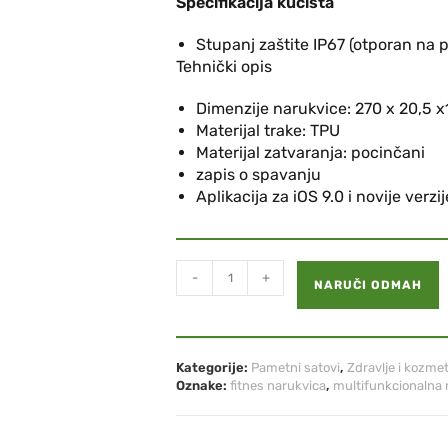
Specifikacija kućišta
Stupanj zaštite IP67 (otporan na 
Tehnički opis
Dimenzije narukvice: 270 x 20,5 
Materijal trake: TPU
Materijal zatvaranja: pocinčani
zapis o spavanju
Aplikacija za iOS 9.0 i novije verzi
-
+
NARUČI ODMAH
Kategorije:
Pametni satovi
,
Zdravlje i kozme
Oznake:
fitnes narukvica
,
multifunkcionalna 