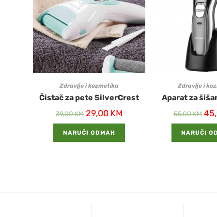
Zdravlje i kozmetika
Zdravlje i ko
Čistač za pete SilverCrest
Aparat za šiša
29,00
KM
45
39,00
KM
55,00
KM
NARUČI ODMAH
NARUČI O