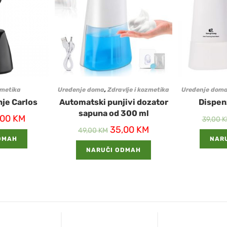
zmetika
Uređenje doma
,
Zdravlje i kozmetika
Uređenje dom
nje Carlos
Automatski punjivi dozator
Dispen
sapuna od 300 ml
,00
KM
39,00
K
35,00
KM
49,00
KM
DMAH
NAR
NARUČI ODMAH