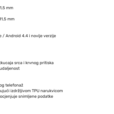
11,5 mm
x11,5 mm
je / Android 4.4 i novije verzije
kucaja srca i krvnog pritiska
 udaljenost
g telefonaž
jujući izdržljivom TPU narukvicom
procjenjuje snimljene podatke