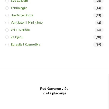
Sve Za Dom
(25)
Tehnologija
(44)
Uređenje Doma
(79)
Ventilatori I Mini Klime
(2)
Vrt I Dvorište
(3)
Za Djecu
(18)
Zdravlje I Kozmetika
(39)
Podržavamo više
vrsta plaćanja