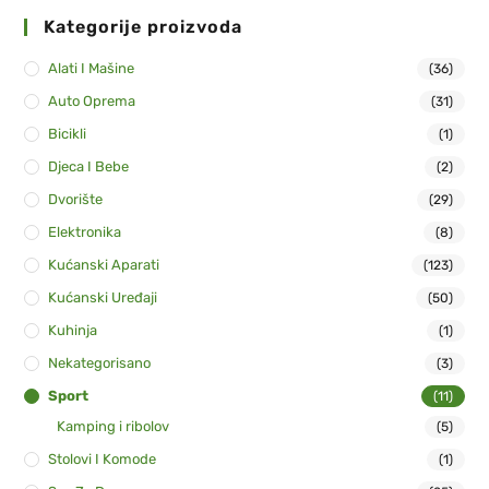
Kategorije proizvoda
Alati I Mašine
(36)
Auto Oprema
(31)
Bicikli
(1)
Djeca I Bebe
(2)
Dvorište
(29)
Elektronika
(8)
Kućanski Aparati
(123)
Kućanski Uređaji
(50)
Kuhinja
(1)
Nekategorisano
(3)
Sport
(11)
Kamping i ribolov
(5)
Stolovi I Komode
(1)