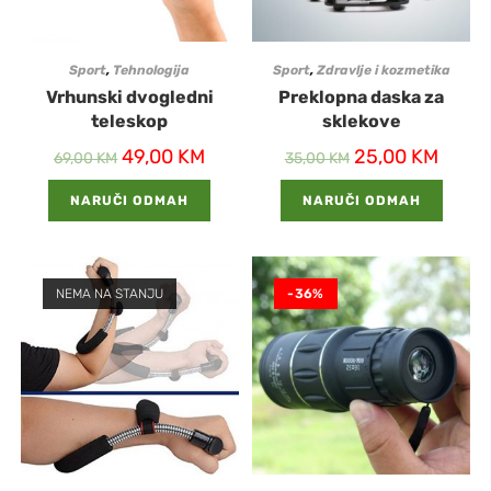
Sport
,
Tehnologija
Sport
,
Zdravlje i kozmetika
Vrhunski dvogledni
Preklopna daska za
teleskop
sklekove
49,00
KM
25,00
KM
69,00
KM
35,00
KM
NARUČI ODMAH
NARUČI ODMAH
NEMA NA STANJU
-36%