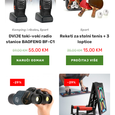
Kamping i ribolov
,
Sport
Sport
DVIJE toki-voki radio
Reketi za stolni tenis + 3
stanice BAOFENG BF-C1
loptice
55,00
KM
15,00
KM
59,00
KM
35,00
KM
NARUČI ODMAH
PROČITAJ VIŠE
-29%
-29%