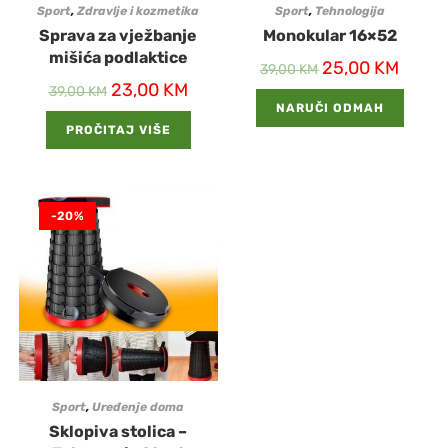
Sport
,
Zdravlje i kozmetika
Sport
,
Tehnologija
Sprava za vježbanje
Monokular 16×52
mišića podlaktice
25,00
KM
39,00
KM
23,00
KM
39,00
KM
NARUČI ODMAH
PROČITAJ VIŠE
-20%
Sport
,
Uređenje doma
Sklopiva stolica –