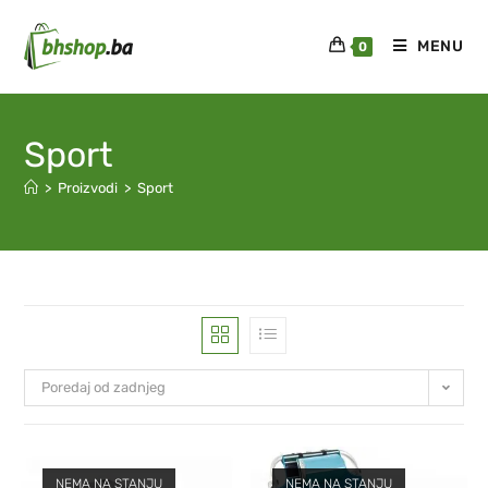
MENU
0
Sport
>
Proizvodi
>
Sport
Poredaj od zadnjeg
NEMA NA STANJU
NEMA NA STANJU