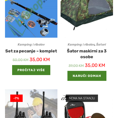
Kamping i ribolov
Kamping i ribolov
,
Šatori
Set za pecanje – komplet
Šator maskirni za 3
osobe
35,00
KM
50,00
KM
35,00
KM
39,00
KM
PROČITAJ VIŠE
NARUČI ODMAH
-7%
NEMA NA STANJU