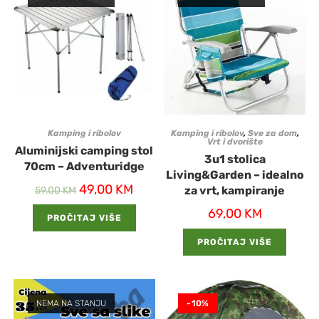
Kamping i ribolov
Kamping i ribolov
,
Sve za dom
,
Vrt i dvorište
Aluminijski camping stol
3u1 stolica
70cm – Adventuridge
Living&Garden – idealno
49,00
KM
za vrt, kampiranje
59,00
KM
69,00
KM
PROČITAJ VIŠE
PROČITAJ VIŠE
NEMA NA STANJU
-10%