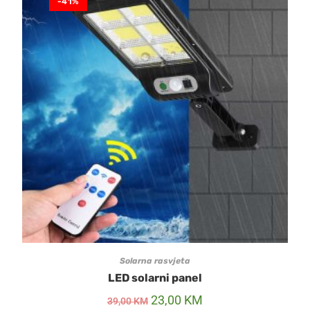
-41%
Solarna rasvjeta
LED solarni panel
23,00
KM
39,00
KM