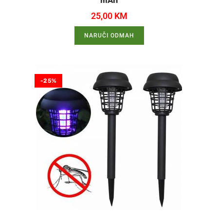
mAh
25,00
KM
NARUČI ODMAH
-25%