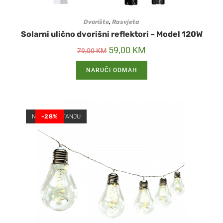
Dvorište
,
Rasvjeta
Solarni ulično dvorišni reflektori – Model 120W
59,00
KM
79,00
KM
NARUČI ODMAH
NEMA NA STANJU
-28%