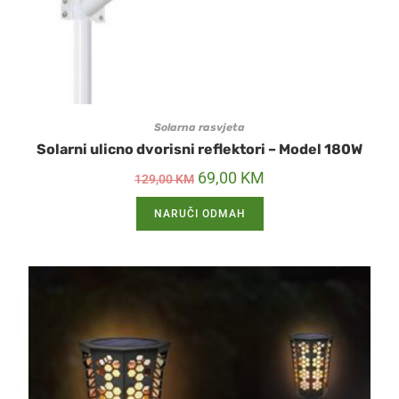
Solarna rasvjeta
Solarni ulicno dvorisni reflektori – Model 180W
69,00
KM
129,00
KM
NARUČI ODMAH