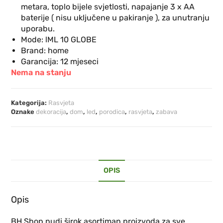
metara, toplo bijele svjetlosti, napajanje 3 x AA
baterije ( nisu uključene u pakiranje ), za unutranju
uporabu.
Mode: lML 10 GLOBE
Brand: home
Garancija: 12 mjeseci
Nema na stanju
Kategorija:
Rasvjeta
Oznake
dekoracija
,
dom
,
led
,
porodica
,
rasvjeta
,
zabava
OPIS
Opis
BH Shop nudi širok asortiman proizvoda za sve