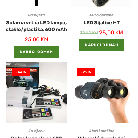
Rasvjeta
Auto oprema
Solarna vrtna LED lampa,
LED Sijalice H7
staklo/plastika, 600 mAh
25,00
KM
39,00
KM
25,00
KM
NARUČI ODMAH
NARUČI ODMAH
-44%
-29%
Za djecu
Alati i mašine