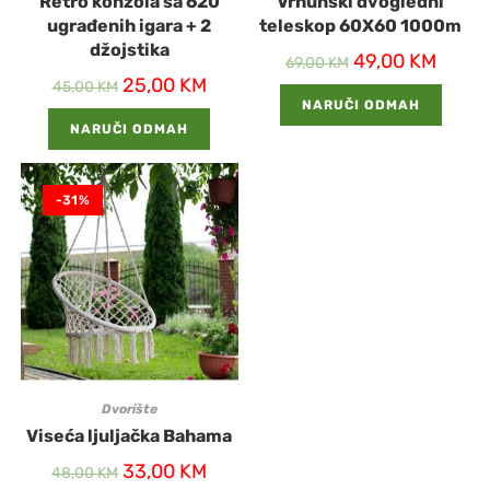
Retro konzola sa 620
Vrhunski dvogledni
ugrađenih igara + 2
teleskop 60X60 1000m
džojstika
49,00
KM
69,00
KM
25,00
KM
45,00
KM
NARUČI ODMAH
NARUČI ODMAH
-31%
Dvorište
Viseća ljuljačka Bahama
33,00
KM
48,00
KM