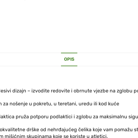
OPIS
esivi dizajn – izvodite redovite i obrnute vjezbe na zglobu 
 za nošenje u pokretu, u teretani, uredu ili kod kuće
laktica pruža potporu podlaktici i zglobu za maksimalnu sig
okvalitetne drške od nehrđajućeg čelika koje vam pomažu sti
m mišićnim skupinama koje se koriste u atletici.