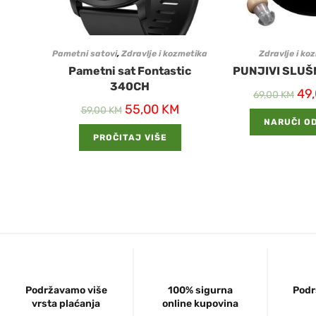
Pametni satovi
,
Zdravlje i kozmetika
Zdravlje i ko
Pametni sat Fontastic
PUNJIVI SLUŠ
340CH
49
69,00
KM
55,00
KM
59,00
KM
NARUČI O
PROČITAJ VIŠE
Podržavamo više
100% sigurna
Podr
vrsta plaćanja
online kupovina