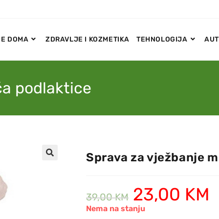
E DOMA
ZDRAVLJE I KOZMETIKA
TEHNOLOGIJA
AUT
ća podlaktice
Sprava za vježbanje m
🔍
23,00
KM
39,00
KM
Nema na stanju