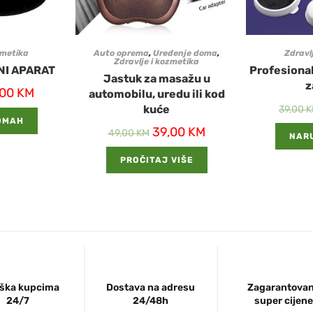
zmetika
Auto oprema
,
Uređenje doma
,
Zdravl
Zdravlje i kozmetika
NI APARAT
Profesional
Jastuk za masažu u
z
,00
KM
automobilu, uredu ili kod
kuće
39,00
K
DMAH
39,00
KM
49,00
KM
NAR
PROČITAJ VIŠE
ška kupcima
Dostava na adresu
Zagarantova
24/7
24/48h
super cijene