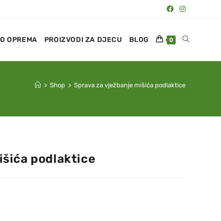
O OPREMA
PROIZVODI ZA DJECU
BLOG
0
>
Shop
>
Sprava za vježbanje mišića podlaktice
išića podlaktice