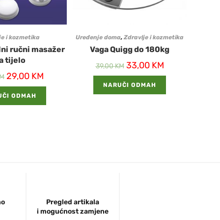
je i kozmetika
Uređenje doma
,
Zdravlje i kozmetika
ni ručni masažer
Vaga Quigg do 180kg
a tijelo
33,00
KM
39,00
KM
29,00
KM
M
NARUČI ODMAH
UČI ODMAH
no
Pregled artikala
i mogućnost zamjene