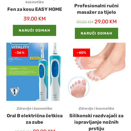
kozmetika
Profesionalni ručni
Fen za kosu EASY HOME
masažer za tijelo
39,00
KM
29,00
KM
39,00
KM
NARUČI ODMAH
NARUČI ODMAH
-36%
-40%
Zdravlje i kozmetika
Zdravlje i kozmetika
Oral B električna četkica
Silikonski razdvajači za
za zube
ispravljanje nožnih
prstiju