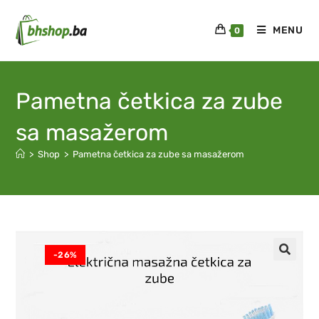
MENU
0
Pametna četkica za zube
sa masažerom
>
Shop
>
Pametna četkica za zube sa masažerom
-26%
🔍