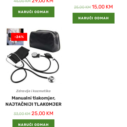
29,00
KM
45,00
KM
15,00
KM
25,00
KM
NARUČI ODMAH
NARUČI ODMAH
-24%
Zdravlje i kozmetika
Manualni tlakomjer,
NAJTAČNIJI TLAKOMJER
25,00
KM
33,00
KM
NARUČI ODMAH