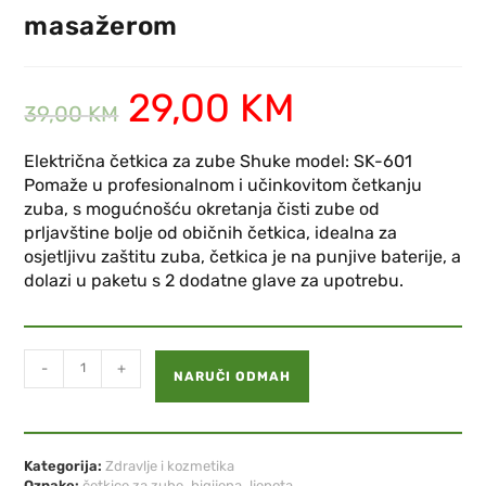
masažerom
29,00
KM
39,00
KM
Električna četkica za zube Shuke model: SK-601
Pomaže u profesionalnom i učinkovitom četkanju
zuba, s mogućnošću okretanja čisti zube od
prljavštine bolje od običnih četkica, idealna za
osjetljivu zaštitu zuba, četkica je na punjive baterije, a
dolazi u paketu s 2 dodatne glave za upotrebu.
-
+
NARUČI ODMAH
Kategorija:
Zdravlje i kozmetika
Oznake:
četkice za zube
,
higijena
,
ljepota