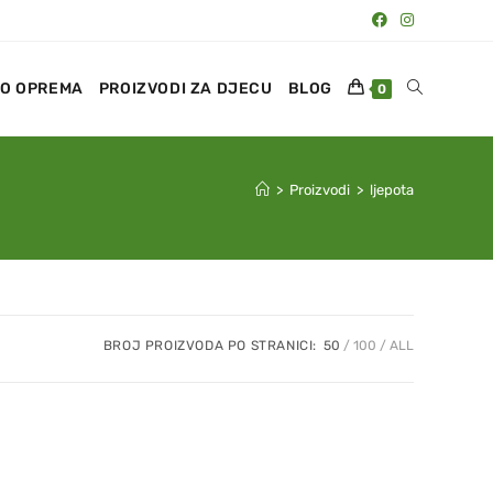
O OPREMA
PROIZVODI ZA DJECU
BLOG
0
>
Proizvodi
>
ljepota
BROJ PROIZVODA PO STRANICI:
50
100
ALL