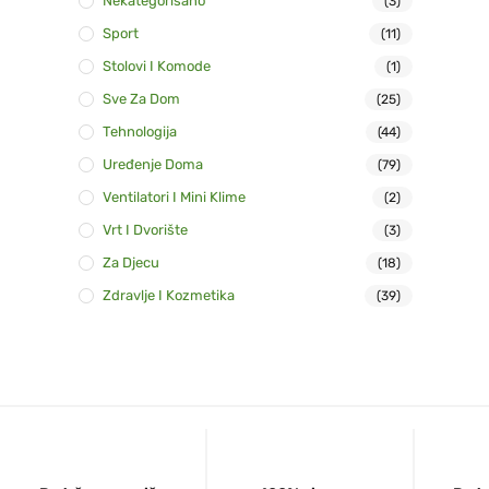
Nekategorisano
(3)
Sport
(11)
Stolovi I Komode
(1)
Sve Za Dom
(25)
Tehnologija
(44)
Uređenje Doma
(79)
Ventilatori I Mini Klime
(2)
Vrt I Dvorište
(3)
Za Djecu
(18)
Zdravlje I Kozmetika
(39)