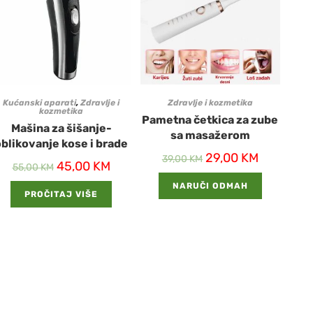
Kućanski aparati
,
Zdravlje i
Zdravlje i kozmetika
kozmetika
Pametna četkica za zube
Mašina za šišanje-
sa masažerom
oblikovanje kose i brade
29,00
KM
39,00
KM
45,00
KM
55,00
KM
NARUČI ODMAH
PROČITAJ VIŠE