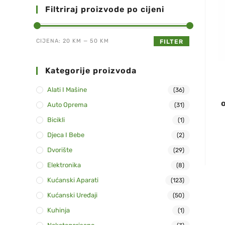
Filtriraj proizvode po cijeni
CIJENA:
20 KM
—
50 KM
FILTER
Kategorije proizvoda
Alati I Mašine
(36)
Auto Oprema
(31)
Bicikli
(1)
Djeca I Bebe
(2)
Dvorište
(29)
Elektronika
(8)
Kućanski Aparati
(123)
Kućanski Uređaji
(50)
Kuhinja
(1)