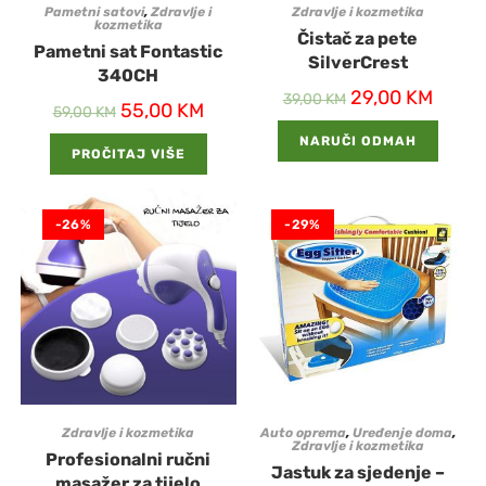
Pametni satovi
,
Zdravlje i
Zdravlje i kozmetika
kozmetika
Čistač za pete
Pametni sat Fontastic
SilverCrest
340CH
29,00
KM
39,00
KM
55,00
KM
59,00
KM
NARUČI ODMAH
PROČITAJ VIŠE
-26%
-29%
Zdravlje i kozmetika
Auto oprema
,
Uređenje doma
,
Zdravlje i kozmetika
Profesionalni ručni
Jastuk za sjedenje –
masažer za tijelo