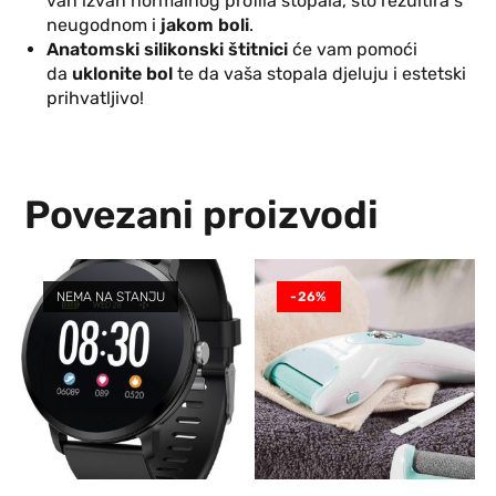
van izvan normalnog profila stopala, što rezultira s
neugodnom i
jakom boli
.
Anatomski silikonski štitnici
će vam pomoći
da
uklonite bol
te da vaša stopala djeluju i estetski
prihvatljivo!
Povezani proizvodi
NEMA NA STANJU
-26%