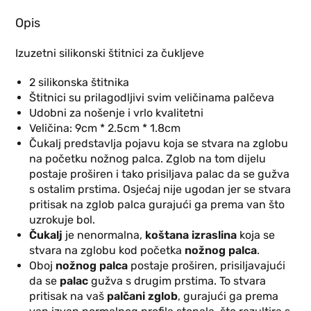
Opis
Izuzetni silikonski štitnici za čukljeve
2 silikonska štitnika
Štitnici su prilagodljivi svim veličinama palčeva
Udobni za nošenje i vrlo kvalitetni
Veličina: 9cm * 2.5cm * 1.8cm
Čukalj predstavlja pojavu koja se stvara na zglobu
na početku nožnog palca. Zglob na tom dijelu
postaje proširen i tako prisiljava palac da se gužva
s ostalim prstima. Osjećaj nije ugodan jer se stvara
pritisak na zglob palca gurajući ga prema van što
uzrokuje bol.
Čukalj
je nenormalna,
koštana izraslina
koja se
stvara na zglobu kod početka
nožnog palca
.
Oboj
nožnog palca
postaje proširen, prisiljavajući
da se
palac
gužva s drugim prstima. To stvara
pritisak na vaš
palčani zglob
, gurajući ga prema