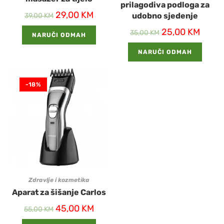
prilagodiva podloga za
29,00
KM
udobno sjedenje
39,00
KM
25,00
KM
35,00
KM
NARUČI ODMAH
NARUČI ODMAH
-18%
Zdravlje i kozmetika
Aparat za šišanje Carlos
45,00
KM
55,00
KM