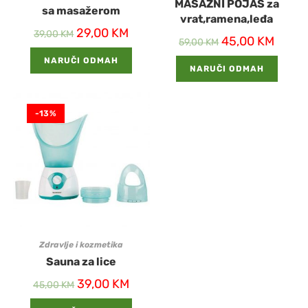
MASAŽNI POJAS za
sa masažerom
vrat,ramena,leđa
29,00
KM
39,00
KM
45,00
KM
59,00
KM
NARUČI ODMAH
NARUČI ODMAH
-13%
Zdravlje i kozmetika
Sauna za lice
39,00
KM
45,00
KM