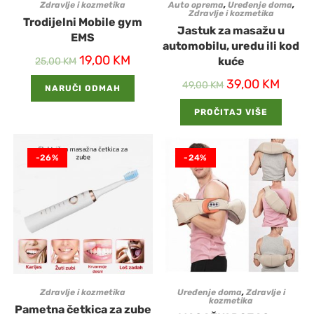
Zdravlje i kozmetika
Auto oprema
,
Uređenje doma
,
Zdravlje i kozmetika
Trodijelni Mobile gym
Jastuk za masažu u
EMS
automobilu, uredu ili kod
19,00
KM
kuće
25,00
KM
39,00
KM
49,00
KM
NARUČI ODMAH
PROČITAJ VIŠE
-26%
-24%
Zdravlje i kozmetika
Uređenje doma
,
Zdravlje i
kozmetika
Pametna četkica za zube