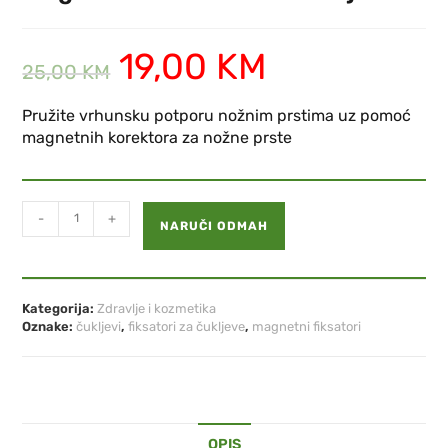
19,00
KM
25,00
KM
Pružite vrhunsku potporu nožnim prstima uz pomoć
magnetnih korektora za nožne prste
-
+
NARUČI ODMAH
Kategorija:
Zdravlje i kozmetika
Oznake:
čukljevi
,
fiksatori za čukljeve
,
magnetni fiksatori
OPIS