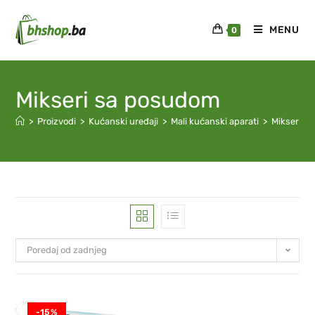
MENU
0
Mikseri sa posudom
>
Proizvodi
>
Kućanski uređaji
>
Mali kućanski aparati
>
Mikseri
>
Poredaj od zadnjeg
-15%