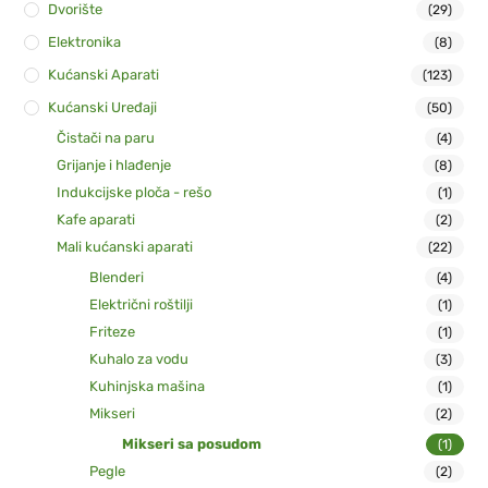
Dvorište
(29)
Elektronika
(8)
Kućanski Aparati
(123)
Kućanski Uređaji
(50)
Čistači na paru
(4)
Grijanje i hlađenje
(8)
Indukcijske ploča - rešo
(1)
Kafe aparati
(2)
Mali kućanski aparati
(22)
Blenderi
(4)
Električni roštilji
(1)
Friteze
(1)
Kuhalo za vodu
(3)
Kuhinjska mašina
(1)
Mikseri
(2)
Mikseri sa posudom
(1)
Pegle
(2)