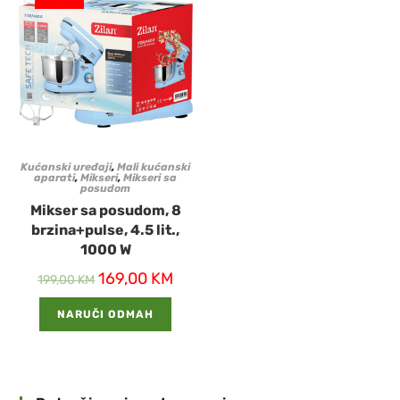
Kućanski uređaji
,
Mali kućanski
aparati
,
Mikseri
,
Mikseri sa
posudom
Mikser sa posudom, 8
brzina+pulse, 4.5 lit.,
1000 W
169,00
KM
199,00
KM
NARUČI ODMAH