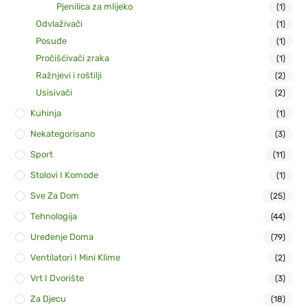
Pjenilica za mlijeko
(1)
Odvlaživači
(1)
Posuđe
(1)
Pročišćivači zraka
(1)
Ražnjevi i roštilji
(2)
Usisivači
(2)
Kuhinja
(1)
Nekategorisano
(3)
Sport
(11)
Stolovi I Komode
(1)
Sve Za Dom
(25)
Tehnologija
(44)
Uređenje Doma
(79)
Ventilatori I Mini Klime
(2)
Vrt I Dvorište
(3)
Za Djecu
(18)