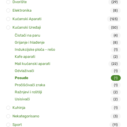
Dvorište
(29)
Elektronika
(8)
Kućanski Aparati
(123)
Kućanski Uređaji
(50)
Čistači na paru
(4)
Grijanje i hlađenje
(8)
Indukcijske ploča - rešo
(1)
Kafe aparati
(2)
Mali kućanski aparati
(22)
Odvlaživači
(1)
Posuđe
(1)
Pročišćivači zraka
(1)
Ražnjevi i roštilji
(2)
Usisivači
(2)
Kuhinja
(1)
Nekategorisano
(3)
Sport
(11)