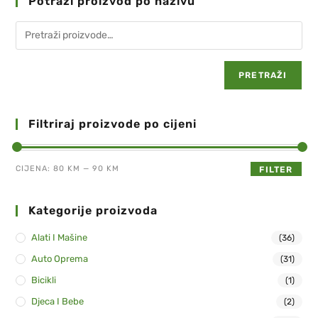
Potraži proizvod po nazivu
PRETRAŽI
Filtriraj proizvode po cijeni
CIJENA:
80 KM
—
90 KM
FILTER
Kategorije proizvoda
Alati I Mašine
(36)
Auto Oprema
(31)
Bicikli
(1)
Djeca I Bebe
(2)