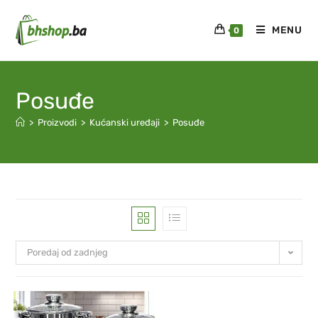
MENU
0
Posuđe
>
Proizvodi
>
Kućanski uređaji
>
Posuđe
Poredaj od zadnjeg