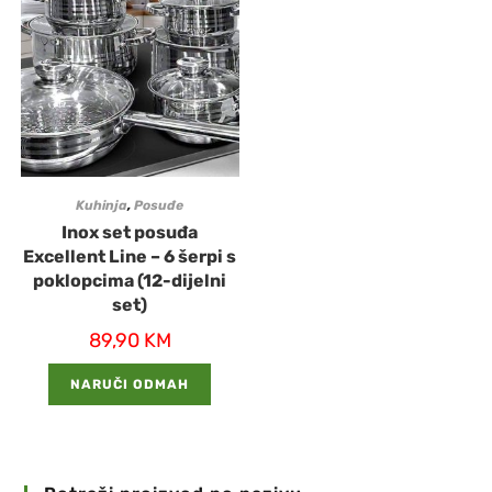
Kuhinja
,
Posuđe
Inox set posuđa
Excellent Line – 6 šerpi s
poklopcima (12-dijelni
set)
89,90
KM
NARUČI ODMAH