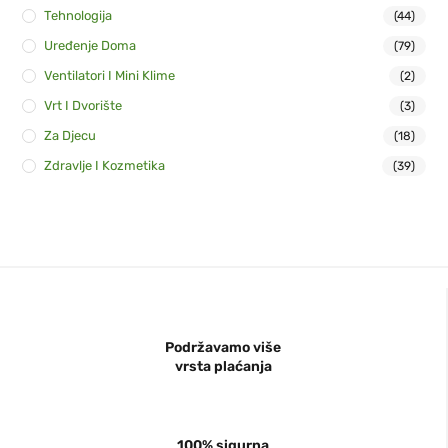
Tehnologija
(44)
Uređenje Doma
(79)
Ventilatori I Mini Klime
(2)
Vrt I Dvorište
(3)
Za Djecu
(18)
Zdravlje I Kozmetika
(39)
Podržavamo više
vrsta plaćanja
100% sigurna