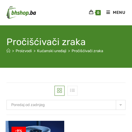
MENU
0
Pročišćivači zraka
>
Proizvodi
>
Kućanski uređaji
>
Pročišćivači zraka
Poredaj od zadnjeg
-9%