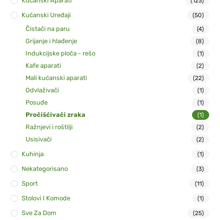
Kućanski Aparati
(123)
Kućanski Uređaji
(50)
Čistači na paru
(4)
Grijanje i hlađenje
(8)
Indukcijske ploča - rešo
(1)
Kafe aparati
(2)
Mali kućanski aparati
(22)
Odvlaživači
(1)
Posuđe
(1)
Pročišćivači zraka
(1)
Ražnjevi i roštilji
(2)
Usisivači
(2)
Kuhinja
(1)
Nekategorisano
(3)
Sport
(11)
Stolovi I Komode
(1)
Sve Za Dom
(25)