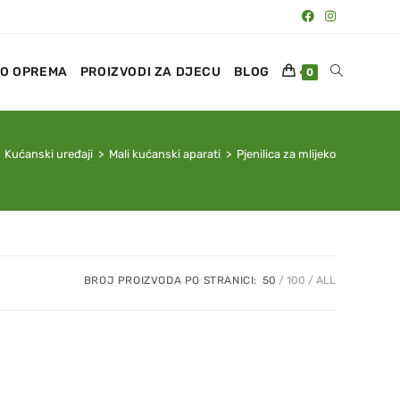
O OPREMA
PROIZVODI ZA DJECU
BLOG
0
Kućanski uređaji
>
Mali kućanski aparati
>
Pjenilica za mlijeko
BROJ PROIZVODA PO STRANICI:
50
100
ALL