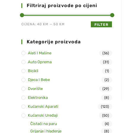
Filtriraj proizvode po cijeni
CIJENA:
40 KM
—
50 KM
FILTER
Kategorije proizvoda
Alati I Mašine
(36)
Auto Oprema
(31)
Bicikli
(1)
Djeca I Bebe
(2)
Dvorište
(29)
Elektronika
(8)
Kućanski Aparati
(123)
Kućanski Uređaji
(50)
Čistači na paru
(4)
Grijanje i hlađenje
(8)