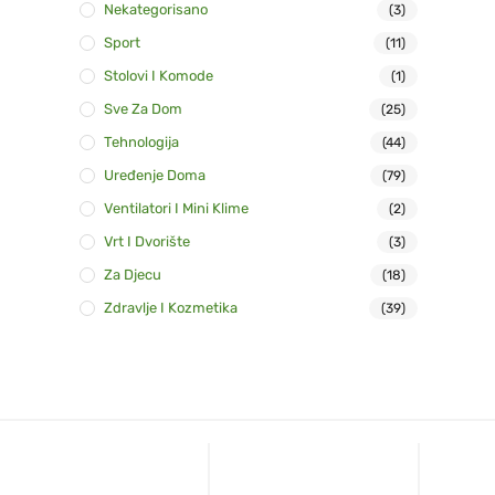
Nekategorisano
(3)
Sport
(11)
Stolovi I Komode
(1)
Sve Za Dom
(25)
Tehnologija
(44)
Uređenje Doma
(79)
Ventilatori I Mini Klime
(2)
Vrt I Dvorište
(3)
Za Djecu
(18)
Zdravlje I Kozmetika
(39)