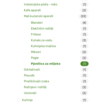
Indukcijske ploča - rešo
(1)
Kafe aparati
(2)
Mali kućanski aparati
(22)
Blenderi
(4)
Električni roštilji
(1)
Friteze
(1)
Kuhalo za vodu
(3)
Kuhinjska mašina
(1)
Mikseri
(2)
Pegle
(2)
Pjenilica za mlijeko
(1)
Odvlaživači
(1)
Posuđe
(1)
Pročišćivači zraka
(1)
Ražnjevi i roštilji
(2)
Usisivači
(2)
Kuhinja
(1)