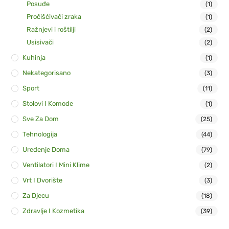
Posuđe
(1)
Pročišćivači zraka
(1)
Ražnjevi i roštilji
(2)
Usisivači
(2)
Kuhinja
(1)
Nekategorisano
(3)
Sport
(11)
Stolovi I Komode
(1)
Sve Za Dom
(25)
Tehnologija
(44)
Uređenje Doma
(79)
Ventilatori I Mini Klime
(2)
Vrt I Dvorište
(3)
Za Djecu
(18)
Zdravlje I Kozmetika
(39)