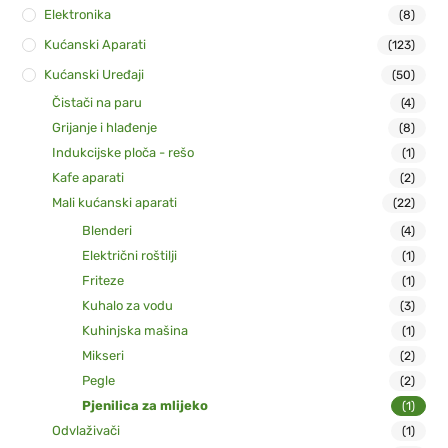
Elektronika
(8)
Kućanski Aparati
(123)
Kućanski Uređaji
(50)
Čistači na paru
(4)
Grijanje i hlađenje
(8)
Indukcijske ploča - rešo
(1)
Kafe aparati
(2)
Mali kućanski aparati
(22)
Blenderi
(4)
Električni roštilji
(1)
Friteze
(1)
Kuhalo za vodu
(3)
Kuhinjska mašina
(1)
Mikseri
(2)
Pegle
(2)
Pjenilica za mlijeko
(1)
Odvlaživači
(1)