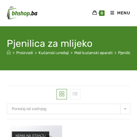
MENU
0
Pjenilica za mlijeko
>
Proizvodi
>
Kućanski uređaji
>
Mali kućanski aparati
>
Pjenilica z
Poredaj od zadnjeg
NEMA NA STANJU