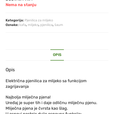
Nema na stanju
Kategorija:
Pjenilica za mlijeko
Oznake:
kafa
,
mlijeko
,
pjenilica
,
šaum
OPIS
Opis
Električna pjenilica za mlijeko sa funkcijom
zagrijavanja
Najbolja mliječna pjena!
Uređaj je super tih i daje odličnu mliječnu pjenu.
Mliječna pjena je čvrsta kao šlag.
U osnovi postoje dvije osnovne funkcije: