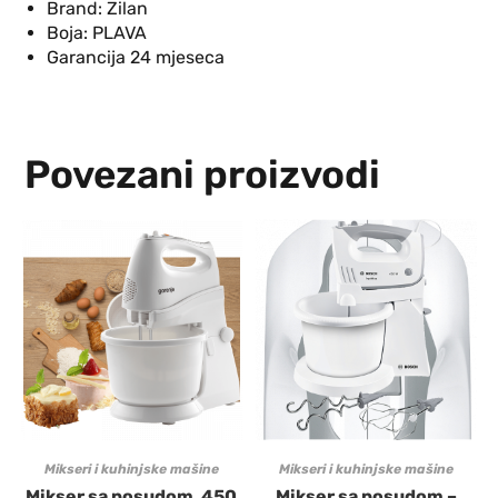
Brand: Zilan
Boja: PLAVA
Garancija 24 mjeseca
Povezani proizvodi
Mikseri i kuhinjske mašine
Mikseri i kuhinjske mašine
Mikser sa posudom, 450
Mikser sa posudom –