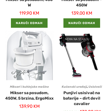
W
450W
119,90
KM
139,00
KM
NARUČI ODMAH
NARUČI ODMAH
NEMA NA STANJU
Mikseri i kuhinjske mašine
Kućanski uređaji
,
Usisivači
Mikser sa posudom,
Punjivi usisivač na
450W, 5 brzina, ErgoMixx
baterije – dirt devil
cavalier
139,90
KM