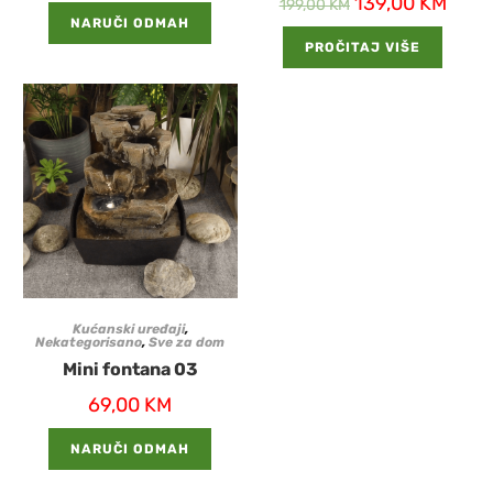
139,00
KM
199,00
KM
NARUČI ODMAH
PROČITAJ VIŠE
Kućanski uređaji
,
Nekategorisano
,
Sve za dom
Mini fontana 03
69,00
KM
NARUČI ODMAH