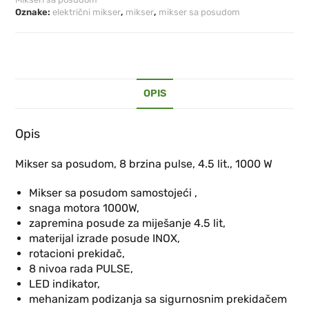
Oznake:
električni mikser
,
mikser
,
mikser sa posudom
OPIS
Opis
Mikser sa posudom, 8 brzina pulse, 4.5 lit., 1000 W
Mikser sa posudom samostojeći ,
snaga motora 1000W,
zapremina posude za miješanje 4.5 lit,
materijal izrade posude INOX,
rotacioni prekidač,
8 nivoa rada PULSE,
LED indikator,
mehanizam podizanja sa sigurnosnim prekidačem