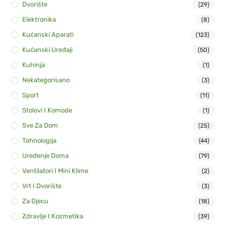
Dvorište
(29)
Elektronika
(8)
Kućanski Aparati
(123)
Kućanski Uređaji
(50)
Kuhinja
(1)
Nekategorisano
(3)
Sport
(11)
Stolovi I Komode
(1)
Sve Za Dom
(25)
Tehnologija
(44)
Uređenje Doma
(79)
Ventilatori I Mini Klime
(2)
Vrt I Dvorište
(3)
Za Djecu
(18)
Zdravlje I Kozmetika
(39)