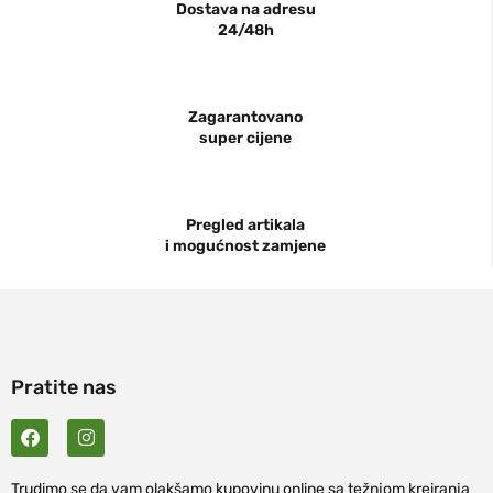
Dostava na adresu
24/48h
Zagarantovano
super cijene
Pregled artikala
i mogućnost zamjene
Pratite nas
Trudimo se da vam olakšamo kupovinu online sa težnjom kreiranja