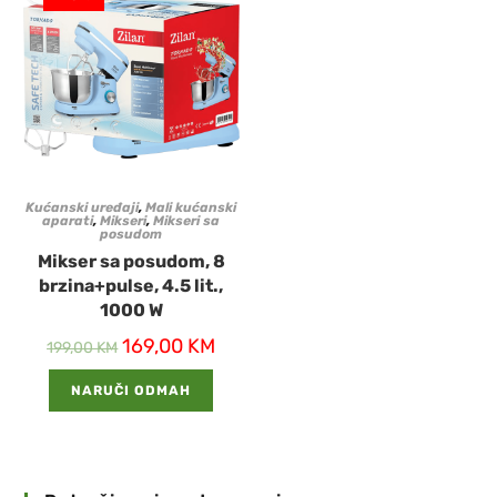
Kućanski uređaji
,
Mali kućanski
aparati
,
Mikseri
,
Mikseri sa
posudom
Mikser sa posudom, 8
brzina+pulse, 4.5 lit.,
1000 W
169,00
KM
199,00
KM
NARUČI ODMAH