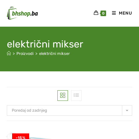
MENU
0
električni mikser
>
Proizvodi
>
električni mikser
Poredaj od zadnjeg
-15%