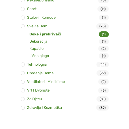
Nekategorisano
(3)
Sport
(11)
Stolovi I Komode
(1)
Sve Za Dom
(25)
Deke i prekrivači
(1)
Dekoracija
(1)
Kupatilo
(2)
Lična njega
(1)
Tehnologija
(44)
Uređenje Doma
(79)
Ventilatori I Mini Klime
(2)
Vrt I Dvorište
(3)
Za Djecu
(18)
Zdravlje I Kozmetika
(39)