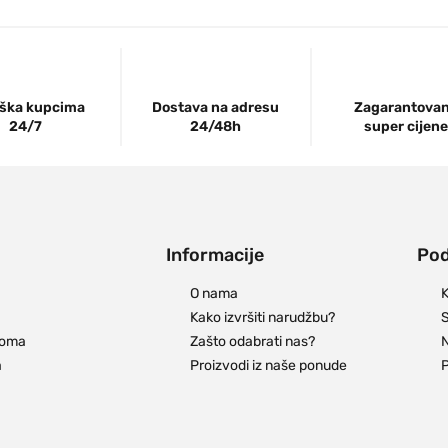
ška kupcima
Dostava na adresu
Zagarantova
24/7
24/48h
super cijene
Informacije
Pod
O nama
K
Kako izvršiti narudžbu?
S
doma
Zašto odabrati nas?
N
a
Proizvodi iz naše ponude
P