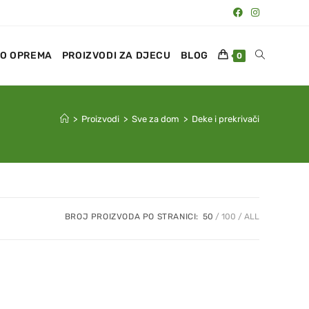
O OPREMA
PROIZVODI ZA DJECU
BLOG
0
>
Proizvodi
>
Sve za dom
>
Deke i prekrivači
BROJ PROIZVODA PO STRANICI:
50
100
ALL