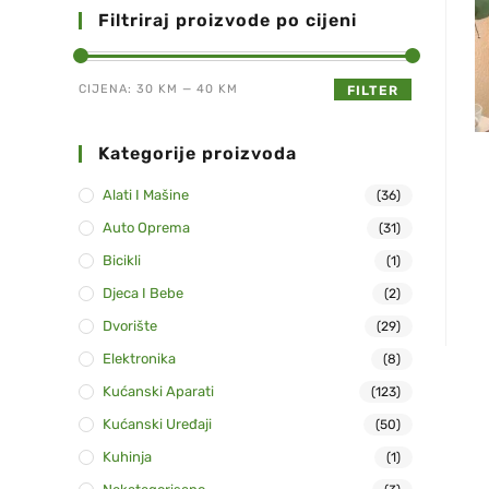
Filtriraj proizvode po cijeni
CIJENA:
30 KM
—
40 KM
FILTER
Kategorije proizvoda
Alati I Mašine
(36)
Auto Oprema
(31)
Bicikli
(1)
Djeca I Bebe
(2)
Dvorište
(29)
Elektronika
(8)
Kućanski Aparati
(123)
Kućanski Uređaji
(50)
Kuhinja
(1)