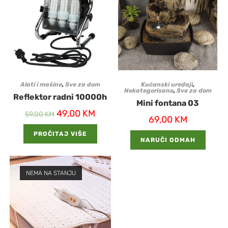
Alati i mašine
,
Sve za dom
Kućanski uređaji
,
Nekategorisano
,
Sve za dom
Reflektor radni 10000h
Mini fontana 03
49,00
KM
59,00
KM
69,00
KM
PROČITAJ VIŠE
NARUČI ODMAH
NEMA NA STANJU