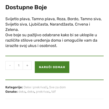
Dostupne Boje
Svijetlo plava, Tamno plava, Roza, Bordo, Tamno siva,
Svijetlo siva, Ljubičasta, Narandžasta, Crvena i
Zelena.
Ove boje su pažljivo odabrane kako bi se uklopile u
različite stilove uređenja doma i omogućile vam da
izrazite svoj ukus i osobnost.
-
+
NARUČI ODMAH
Kategorije:
Deke i prekrivači
,
Sve za dom
Oznake:
deka
,
deke
,
prekrivac
,
tdf