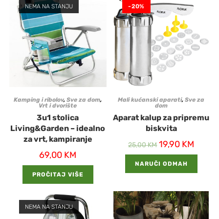
NEMA NA STANJU
-20%
Kamping i ribolov
,
Sve za dom
,
Mali kućanski aparati
,
Sve za
Vrt i dvorište
dom
3u1 stolica
Aparat kalup za pripremu
Living&Garden – idealno
biskvita
za vrt, kampiranje
19,90
KM
25,00
KM
69,00
KM
NARUČI ODMAH
PROČITAJ VIŠE
NEMA NA STANJU