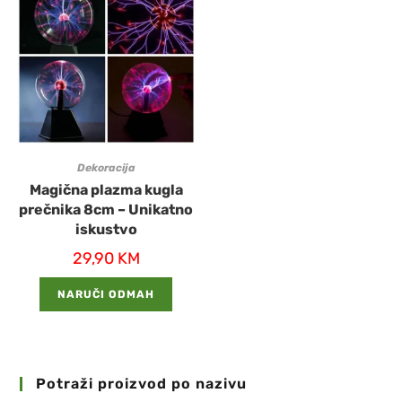
Dekoracija
Magična plazma kugla
prečnika 8cm – Unikatno
iskustvo
29,90
KM
NARUČI ODMAH
Potraži proizvod po nazivu