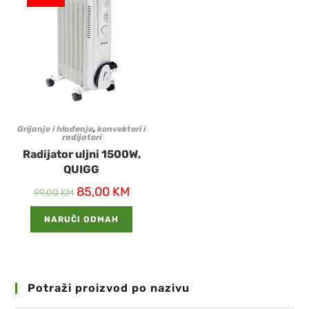
Grijanje i hlađenje
,
konvektori i
radijatori
Radijator uljni 1500W,
QUIGG
85,00
KM
99,00
KM
NARUČI ODMAH
Potraži proizvod po nazivu