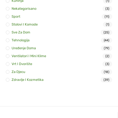
Kuhinja
(1)
Nekategorisano
(3)
Sport
(11)
Stolovi I Komode
(1)
Sve Za Dom
(25)
Tehnologija
(44)
Uređenje Doma
(79)
Ventilatori I Mini Klime
(2)
Vrt I Dvorište
(3)
Za Djecu
(18)
Zdravlje I Kozmetika
(39)