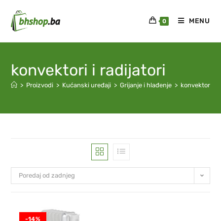
MENU
0
konvektori i radijatori
>
Proizvodi
>
Kućanski uređaji
>
Grijanje i hlađenje
>
konvektori i ra
Poredaj od zadnjeg
-14%