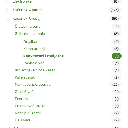
Elektronika
(8)
Kućanski Aparati
(123)
Kućanski Uređaji
(50)
Čistači na paru
(4)
Grijanje i hlađenje
(8)
Grijalice
(2)
Klima uređaji
(3)
konvektori i radijatori
(1)
Rashalđivač
(1)
Indukcijske ploča - rešo
(1)
Kafe aparati
(2)
Mali kućanski aparati
(22)
Odvlaživači
(1)
Posuđe
(1)
Pročišćivači zraka
(1)
Ražnjevi i roštilji
(2)
Usisivači
(2)