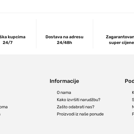
ška kupcima
Dostava na adresu
Zagarantova
24/7
24/48h
super cijene
Informacije
Pod
O nama
K
Kako izvršiti narudžbu?
S
doma
Zašto odabrati nas?
N
a
Proizvodi iz naše ponude
P