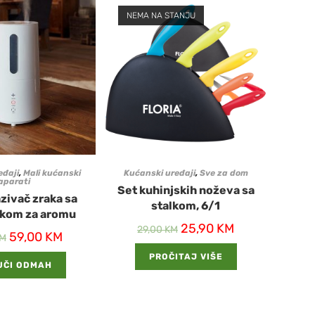
NEMA NA STANJU
eđaji
,
Mali kućanski
Kućanski uređaji
,
Sve za dom
aparati
Set kuhinjskih noževa sa
zivač zraka sa
stalkom, 6/1
kom za aromu
25,90
KM
29,00
KM
59,00
KM
M
PROČITAJ VIŠE
UČI ODMAH