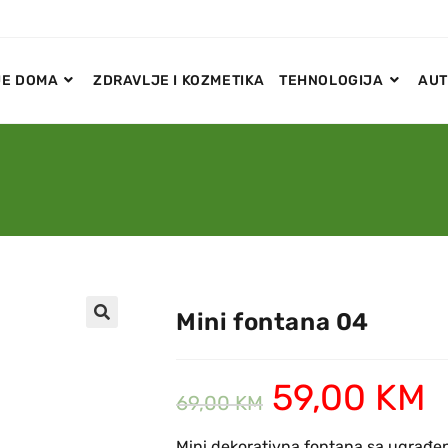
E DOMA
ZDRAVLJE I KOZMETIKA
TEHNOLOGIJA
AUT
Mini fontana 04
🔍
59,00
KM
69,00
KM
Mini dekorativna fontana sa ugrađe