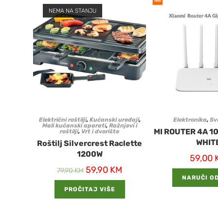
NEMA NA STANJU
Električni roštilji
,
Kućanski uređaji
,
Elektronika
,
Sv
Mali kućanski aparati
,
Ražnjevi i
MI ROUTER 4A 1
roštilji
,
Vrt i dvorište
WHIT
Roštilj Silvercrest Raclette
1200W
59,00
59,90
KM
79,90
KM
NARUČI O
PROČITAJ VIŠE