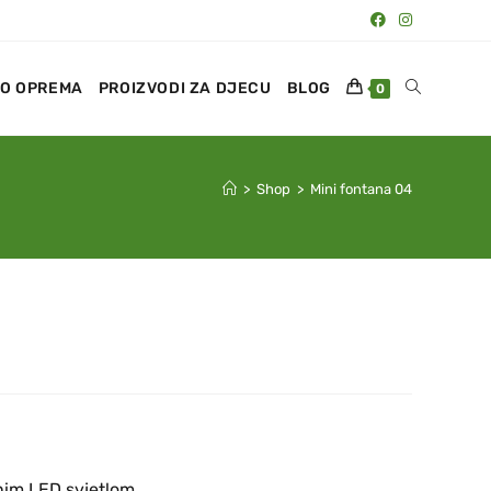
O OPREMA
PROIZVODI ZA DJECU
BLOG
0
>
Shop
>
Mini fontana 04
nim LED svjetlom,