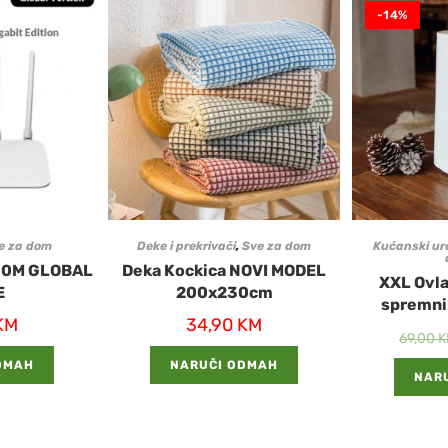
-14%
e za dom
Deke i prekrivači
,
Sve za dom
Kućanski ur
00M GLOBAL
Deka Kockica NOVI MODEL
XXL Ovla
E
200x230cm
spremni
KM
34,90
KM
69,00
K
DMAH
NARUČI ODMAH
NAR