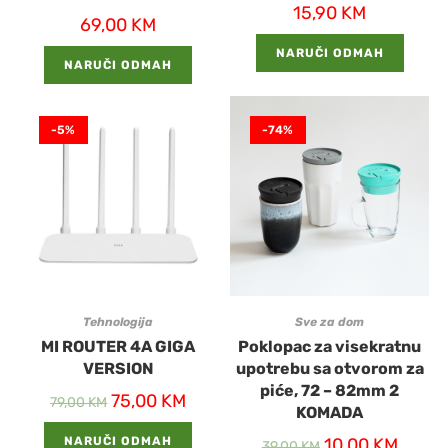
15,90
KM
69,00
KM
NARUČI ODMAH
NARUČI ODMAH
-5%
-74%
Tehnologija
Sve za dom
MI ROUTER 4A GIGA
Poklopac za visekratnu
VERSION
upotrebu sa otvorom za
piće, 72 – 82mm 2
75,00
KM
79,00
KM
KOMADA
NARUČI ODMAH
10,00
KM
39,00
KM