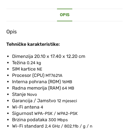
OPIS
Opis
Tehničke karakteristike:
Dimenzija 20.10 x 17.40 x 12.20 cm
Težina
0.24 kg
SIM kartice
NE
Procesor (CPU)
MT7621A
Interna pohrana (ROM)
16MB
Radna memorija (RAM)
64 MB
Stanje
Novo
Garancija / Jamstvo
12 mjeseci
Wi-Fi antena
4
Sigurnost
WPA-PSK / WPA2-PSK
Brzina podataka
300 Mbps
Wi-Fi standard
2,4 GHz / 802,11b / g / n