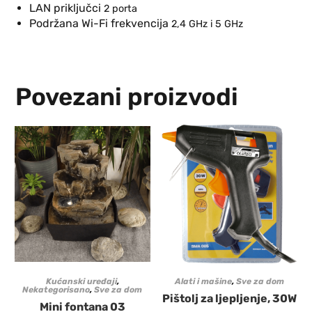
LAN priključci
2 porta
Podržana Wi-Fi frekvencija
2,4 GHz i 5 GHz
Povezani proizvodi
Kućanski uređaji
,
Alati i mašine
,
Sve za dom
Nekategorisano
,
Sve za dom
Pištolj za ljepljenje, 30W
Mini fontana 03