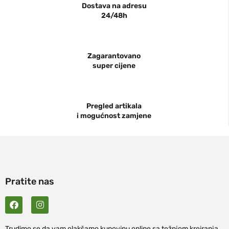
Dostava na adresu
24/48h
Zagarantovano
super cijene
Pregled artikala
i mogućnost zamjene
Pratite nas
Trudimo se da vam olakšamo kupovinu online sa težnjom kreiranja