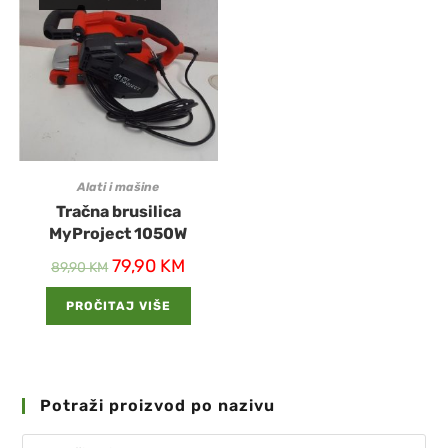
Alati i mašine
Tračna brusilica
MyProject 1050W
79,90
KM
89,90
KM
PROČITAJ VIŠE
Potraži proizvod po nazivu