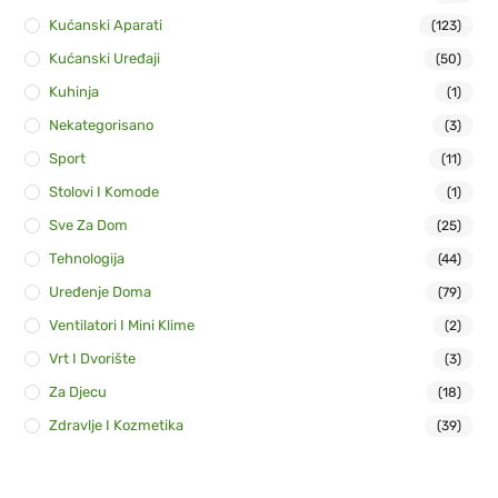
Kućanski Aparati
(123)
Kućanski Uređaji
(50)
Kuhinja
(1)
Nekategorisano
(3)
Sport
(11)
Stolovi I Komode
(1)
Sve Za Dom
(25)
Tehnologija
(44)
Uređenje Doma
(79)
Ventilatori I Mini Klime
(2)
Vrt I Dvorište
(3)
Za Djecu
(18)
Zdravlje I Kozmetika
(39)