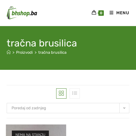
MENU
0
tračna brusilica
>
Proizvodi
>
tračna brusilica
Poredaj od zadnjeg
NEMA NA STANJU