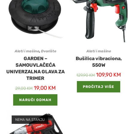
Alati i mašine
,
Dvorište
Alati i mašine
GARDEN –
Bušilica vibraciona,
SAMOUVLAČEĆA
550W
UNIVERZALNA GLAVA ZA
109,90
KM
129,90
KM
TRIMER
19,00
KM
PROČITAJ VIŠE
29,00
KM
NARUČI ODMAH
NEMA NA STANJU