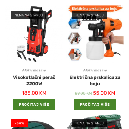
NEMA NA STANJU
NEMA NA STANJU
Alati i mašine
Alati i mašine
Visokotlačni perač
Električna prskalica za
2200W
boju
185,00
KM
55,00
KM
89,00
KM
PROČITAJ VIŠE
PROČITAJ VIŠE
-34%
NEMA NA STANJU