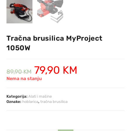
Tračna brusilica MyProject
1050W
79,90
KM
89,90
KM
Nema na stanju
Kategorija:
Alati i mašine
Oznake:
hoblarica
,
tračna brusilica