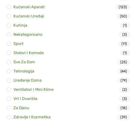
Kućanski Aparati
(123)
Kućanski Uređaji
(50)
Kuhinja
(1)
Nekategorisano
(3)
Sport
(11)
Stolovi I Komode
(1)
Sve Za Dom
(25)
Tehnologija
(44)
Uređenje Doma
(79)
Ventilatori I Mini Klime
(2)
Vrt I Dvorište
(3)
Za Djecu
(18)
Zdravlje I Kozmetika
(39)