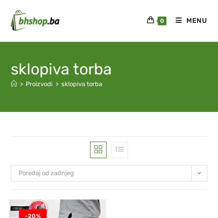
MENU
0
sklopiva torba
>
Proizvodi
>
sklopiva torba
Poredaj od zadnjeg
-20%