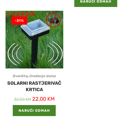
NARUČI ODMAH
-31%
Dvorište
,
Uređenje doma
SOLARNI RASTJERIVAČ
KRTICA
22,00
KM
32,00
KM
NARUČI ODMAH