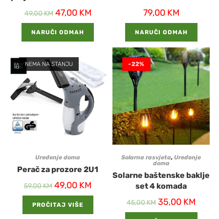
47,00
KM
79,00
KM
49,00
KM
NARUČI ODMAH
NARUČI ODMAH
NEMA NA STANJU
-22%
Uređenje doma
Solarna rasvjeta
,
Uređenje
doma
Perač za prozore 2U1
Solarne baštenske baklje
49,00
KM
set 4 komada
59,00
KM
35,00
KM
45,00
KM
PROČITAJ VIŠE