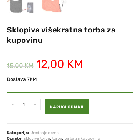
Sklopiva višekratna torba za
kupovinu
12,00
KM
15,00
KM
Dostava 7KM
-
+
NARUČI ODMAH
Kategorija:
Uređenje doma
Oznake:
sklopiva torba
,
torba
,
torba za kupoovinu