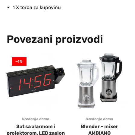
1 X torba za kupovinu
Povezani proizvodi
-4%
Uređenje doma
Uređenje doma
Sat sa alarmom i
Blender – mixer
projektorom, LED zaslon
AMBIANO