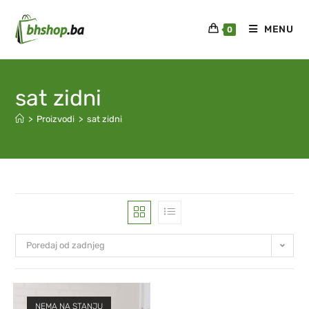
MENU
0
sat zidni
>
Proizvodi
>
sat zidni
Poredaj od zadnjeg
NEMA NA STANJU