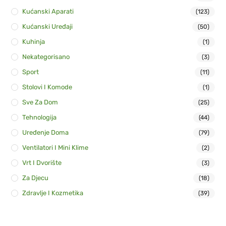
Kućanski Aparati
(123)
Kućanski Uređaji
(50)
Kuhinja
(1)
Nekategorisano
(3)
Sport
(11)
Stolovi I Komode
(1)
Sve Za Dom
(25)
Tehnologija
(44)
Uređenje Doma
(79)
Ventilatori I Mini Klime
(2)
Vrt I Dvorište
(3)
Za Djecu
(18)
Zdravlje I Kozmetika
(39)