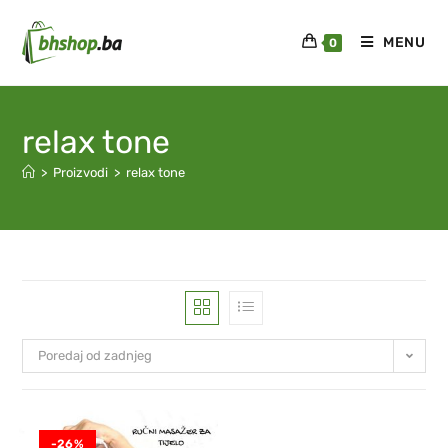
MENU
0
relax tone
>
Proizvodi
>
relax tone
Poredaj od zadnjeg
-26%