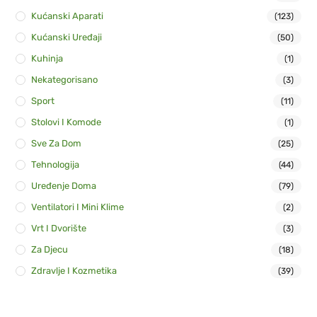
Kućanski Aparati
(123)
Kućanski Uređaji
(50)
Kuhinja
(1)
Nekategorisano
(3)
Sport
(11)
Stolovi I Komode
(1)
Sve Za Dom
(25)
Tehnologija
(44)
Uređenje Doma
(79)
Ventilatori I Mini Klime
(2)
Vrt I Dvorište
(3)
Za Djecu
(18)
Zdravlje I Kozmetika
(39)