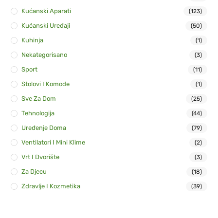
Kućanski Aparati
(123)
Kućanski Uređaji
(50)
Kuhinja
(1)
Nekategorisano
(3)
Sport
(11)
Stolovi I Komode
(1)
Sve Za Dom
(25)
Tehnologija
(44)
Uređenje Doma
(79)
Ventilatori I Mini Klime
(2)
Vrt I Dvorište
(3)
Za Djecu
(18)
Zdravlje I Kozmetika
(39)