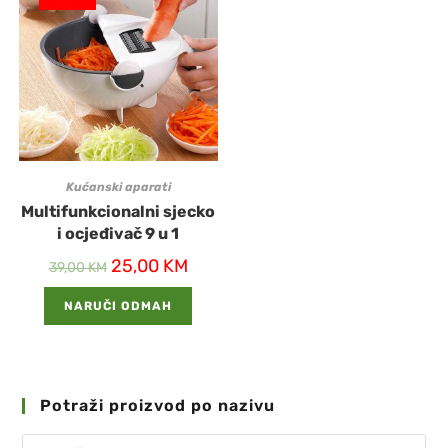
Kućanski aparati
Multifunkcionalni sjecko
i ocjeđivač 9 u 1
25,00
KM
39,00
KM
NARUČI ODMAH
Potraži proizvod po nazivu