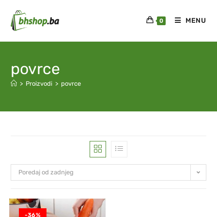
MENU
0
povrce
>
Proizvodi
>
povrce
Poredaj od zadnjeg
-36%