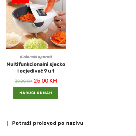
Kućanski aparati
Multifunkcionalni sjecko
i ocjeđivač 9 u 1
25,00
KM
39,00
KM
NARUČI ODMAH
Potraži proizvod po nazivu