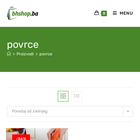
MENU
0
povrce
>
Proizvodi
>
povrce
Poredaj od zadnjeg
-36%