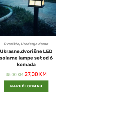
Dvorište
,
Uređenje doma
Ukrasne,dvorišne LED
solarne lampe set od 6
komada
27,00
KM
35,00
KM
NARUČI ODMAH