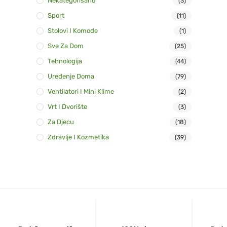
Nekategorisano
(3)
Sport
(11)
Stolovi I Komode
(1)
Sve Za Dom
(25)
Tehnologija
(44)
Uređenje Doma
(79)
Ventilatori I Mini Klime
(2)
Vrt I Dvorište
(3)
Za Djecu
(18)
Zdravlje I Kozmetika
(39)