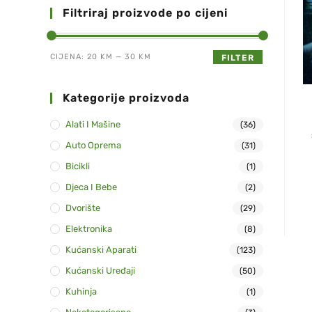
Filtriraj proizvode po cijeni
CIJENA:
20 KM
—
30 KM
FILTER
Kategorije proizvoda
Alati I Mašine
(36)
Auto Oprema
(31)
Bicikli
(1)
Djeca I Bebe
(2)
Dvorište
(29)
Elektronika
(8)
Kućanski Aparati
(123)
Kućanski Uređaji
(50)
Kuhinja
(1)