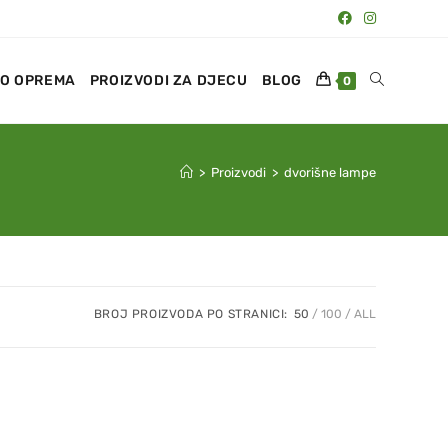
O OPREMA
PROIZVODI ZA DJECU
BLOG
0
>
Proizvodi
>
dvorišne lampe
BROJ PROIZVODA PO STRANICI:
50
100
ALL