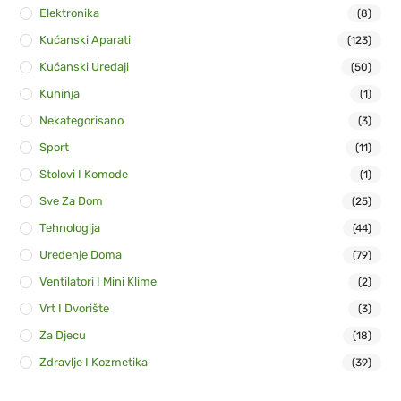
Elektronika
(8)
Kućanski Aparati
(123)
Kućanski Uređaji
(50)
Kuhinja
(1)
Nekategorisano
(3)
Sport
(11)
Stolovi I Komode
(1)
Sve Za Dom
(25)
Tehnologija
(44)
Uređenje Doma
(79)
Ventilatori I Mini Klime
(2)
Vrt I Dvorište
(3)
Za Djecu
(18)
Zdravlje I Kozmetika
(39)