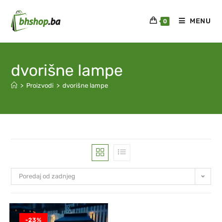
MENU
0
dvorišne lampe
>
Proizvodi
>
dvorišne lampe
Poredaj od zadnjeg
-23%