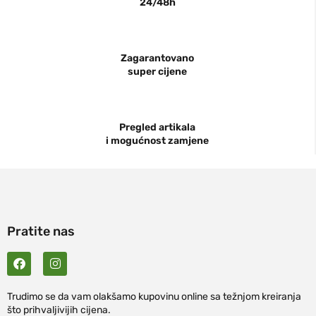
24/48h
Zagarantovano
super cijene
Pregled artikala
i mogućnost zamjene
Pratite nas
Trudimo se da vam olakšamo kupovinu online sa težnjom kreiranja
što prihvaljivijih cijena.