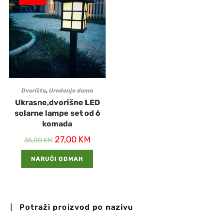
Dvorište
,
Uređenje doma
Ukrasne,dvorišne LED
solarne lampe set od 6
komada
27,00
KM
35,00
KM
NARUČI ODMAH
Potraži proizvod po nazivu