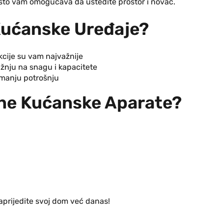
 što vam omogućava da uštedite prostor i novac.
Kućanske Uređaje?
kcije su vam najvažnije
ažnju na snagu i kapacitete
 manju potrošnju
tne Kućanske Aparate?
aprijedite svoj dom već danas!