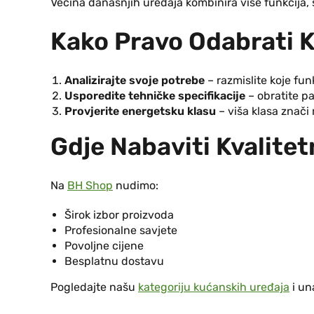
Većina današnjih uređaja kombinira više funkcija,
Kako Pravo Odabrati 
Analizirajte svoje potrebe
– razmislite koje fun
Usporedite tehničke specifikacije
– obratite p
Provjerite energetsku klasu
– viša klasa znači
Gdje Nabaviti Kvalite
Na
BH Shop
nudimo:
Širok izbor proizvoda
Profesionalne savjete
Povoljne cijene
Besplatnu dostavu
Pogledajte našu
kategoriju kućanskih uređaja
i un