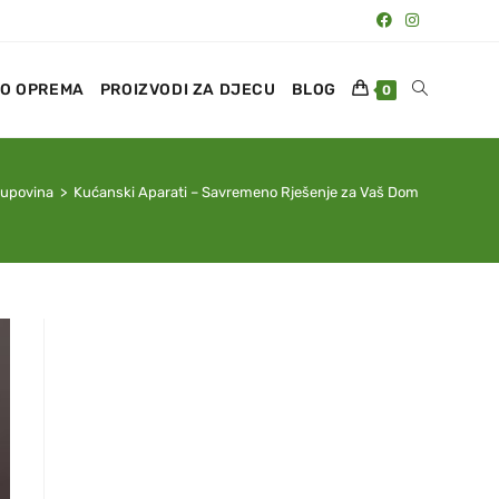
O OPREMA
PROIZVODI ZA DJECU
BLOG
0
kupovina
>
Kućanski Aparati – Savremeno Rješenje za Vaš Dom