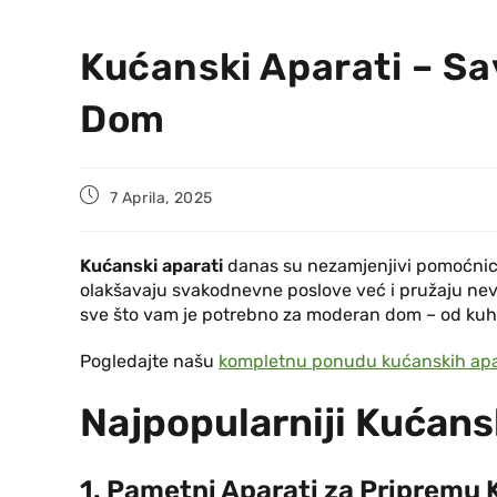
Kućanski Aparati – S
Dom
7 Aprila, 2025
Kućanski aparati
danas su nezamjenjivi pomoćnic
olakšavaju svakodnevne poslove već i pružaju ne
sve što vam je potrebno za moderan dom – od kuhi
Pogledajte našu
kompletnu ponudu kućanskih ap
Najpopularniji Kućans
1. Pametni Aparati za Pripremu 