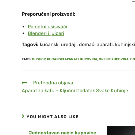
Preporučeni proizvodi:
Pametni usisivači
Blenderi i juiceri
Tagovi:
kućanski uređaji, domaći aparati, kuhinjsk
TAGS
:
BHSHOP
,
KUCANSKI APARATI
,
KUPOVINA
,
ONLINE KUPOVINA
,
ON
Prethodna objava
Aparat za kafu – Ključni Dodatak Svake Kuhinje
YOU MIGHT ALSO LIKE
Jednostavan način kupovine