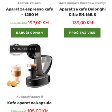
Aparati za kafu
Kafe aparati
,
Kućanski uređaji
Aparat za espresso kafu
Aparat za kafu Delonghi
– 1250 W
Citiz EN.165.S
199,00
KM
139,00
KM
229,00
KM
NARUČI ODMAH
PROČITAJ VIŠE
NEMA NA STANJU
Kućanski aparati
Kafe aparat na kapsule
105,00
KM
119,00
KM