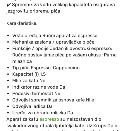
✔️ Spremnik za vodu velikog kapaciteta osigurava
jezgrovitu pripremu pića
Karakteristike:
Vrsta uređaja Ručni aparat za espresso
Mehanika zaslona / upravljačke ploče
Funkcije / opcije Jedan ili dvostruki espresso;
Ručno postavljanje pića po vašem ukusu; Parna
mlaznica
Tip pića Espresso, Cappuccino
Kapacitet (l) 1.5
Mlin za kafu Ne
Indikator razine vode Da
Podesivi termostat Ne
Odvojivi spremnik za osnova kafe Nije
Odvojiva ladica Da
Uređaj za obradu mlijeka Da
Aparat za kafu
espresso
su neizostavan dio
svakodnevnog rituala ljubitelja kafe. Uz Krups Opio