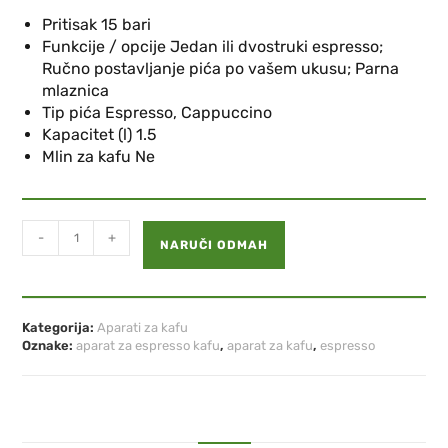
Pritisak 15 bari
Funkcije / opcije Jedan ili dvostruki espresso;
Ručno postavljanje pića po vašem ukusu; Parna
mlaznica
Tip pića Espresso, Cappuccino
Kapacitet (l) 1.5
Mlin za kafu Ne
-
+
NARUČI ODMAH
Kategorija:
Aparati za kafu
Oznake:
aparat za espresso kafu
,
aparat za kafu
,
espresso