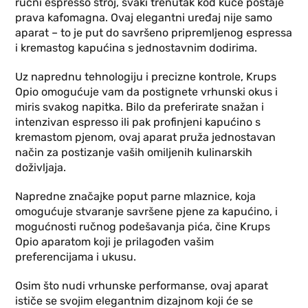
ručni espresso stroj, svaki trenutak kod kuće postaje
prava kafomagna. Ovaj elegantni uređaj nije samo
aparat – to je put do savršeno pripremljenog espressa
i kremastog kapućina s jednostavnim dodirima.
Uz naprednu tehnologiju i precizne kontrole, Krups
Opio omogućuje vam da postignete vrhunski okus i
miris svakog napitka. Bilo da preferirate snažan i
intenzivan espresso ili pak profinjeni kapućino s
kremastom pjenom, ovaj aparat pruža jednostavan
način za postizanje vaših omiljenih kulinarskih
doživljaja.
Napredne značajke poput parne mlaznice, koja
omogućuje stvaranje savršene pjene za kapućino, i
mogućnosti ručnog podešavanja pića, čine Krups
Opio aparatom koji je prilagođen vašim
preferencijama i ukusu.
Osim što nudi vrhunske performanse, ovaj aparat
ističe se svojim elegantnim dizajnom koji će se