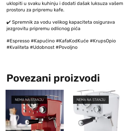
uklopiti u svaku kuhinju i dodati dašak luksuza vašem
prostoru za pripremu kafe.
✔️ Spremnik za vodu velikog kapaciteta osigurava
jezgrovitu pripremu odlicnog pića
#Espresso #Kapućino #KafaKodKuće #KrupsOpio
#Kvaliteta #Udobnost #Povoljno
Povezani proizvodi
NEMA NA STANJU
NEMA NA STANJU