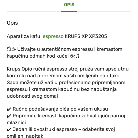
OPIS
Opis
Aparat za kafu
espresso
KRUPS XP XP3205
💥☕️ Uživajte u autentičnom espressu i kremastom
kapućinu odmah kod kuće! ☕️💥
Krups Opio ručni espresso stroj pruža vam apsolutnu
kontrolu nad pripremom vaših omiljenih napitaka.
Sada možete uživati u profesionalno pripremljenom
espressu i kremastom kapućinu bez napuštanja
udobnosti svog doma!
✔️ Ručno podešavanje pića po vašem ukusu
✔️ Pripremite kremasti kapućino zahvaljujući parnoj
mlaznici
✔️ Jedan ili dvostruki espresso – odaberite svoj
omiljeni napitak