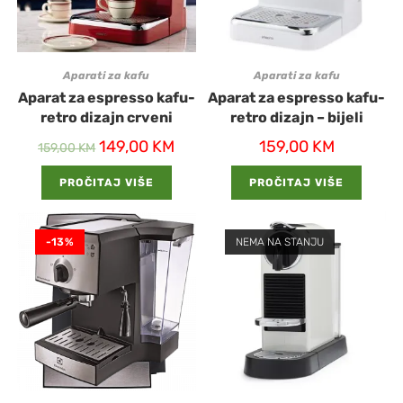
Aparati za kafu
Aparati za kafu
Aparat za espresso kafu-
Aparat za espresso kafu-
retro dizajn crveni
retro dizajn – bijeli
149,00
KM
159,00
KM
159,00
KM
PROČITAJ VIŠE
PROČITAJ VIŠE
-13%
NEMA NA STANJU