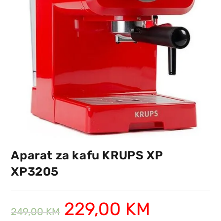
Aparat za kafu KRUPS XP
XP3205
229,00
KM
249,00
KM