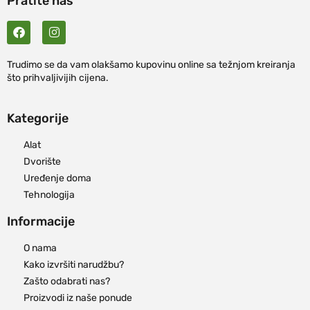
Pratite nas
Trudimo se da vam olakšamo kupovinu online sa težnjom kreiranja
što prihvaljivijih cijena.
Kategorije
Alat
Dvorište
Uređenje doma
Tehnologija
Informacije
O nama
Kako izvršiti narudžbu?
Zašto odabrati nas?
Proizvodi iz naše ponude