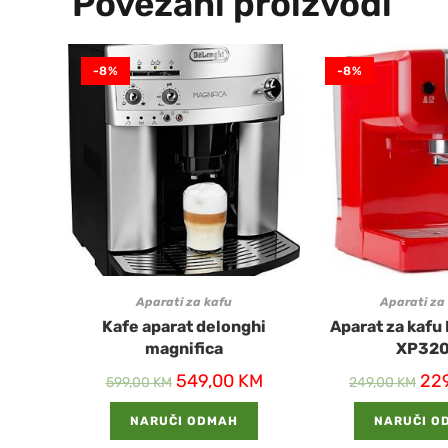
Povezani proizvodi
-8%
-8%
Aparati za kafu
Aparati za
Kafe aparat delonghi
Aparat za kaf
magnifica
XP32
549,00
KM
22
599,00
KM
249,00
KM
NARUČI ODMAH
NARUČI O