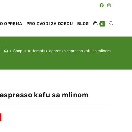
O OPREMA
PROIZVODI ZA DJECU
BLOG
0
>
Shop
>
Automatski aparat za espresso kafu sa mlinom
 espresso kafu sa mlinom
M