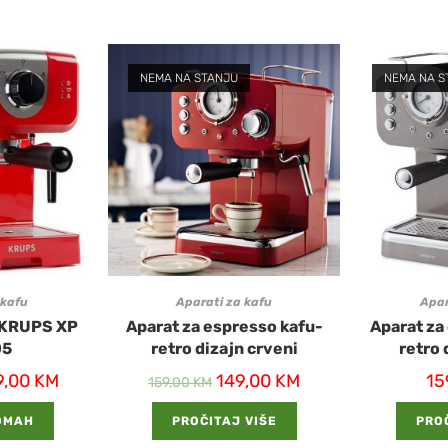
NEMA NA STANJU
NEMA NA S
 kafu
Aparati za kafu
Apar
u KRUPS XP
Aparat za espresso kafu-
Aparat za
05
retro dizajn crveni
retro 
9,00
KM
149,00
KM
15
159,00
KM
DMAH
PROČITAJ VIŠE
PROČ