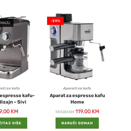
-20%
TANJU
ati za kafu
Aparati za kafu
 espresso kafu-
Aparat za espresso kafu
dizajn – Sivi
Home
9,00
KM
119,00
KM
149,00
KM
ITAJ VIŠE
NARUČI ODMAH