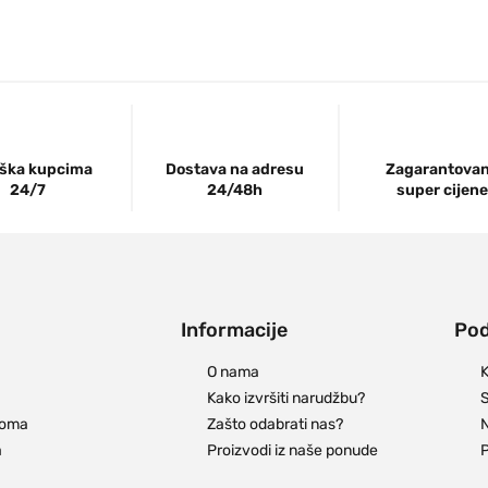
ška kupcima
Dostava na adresu
Zagarantova
24/7
24/48h
super cijene
Informacije
Pod
O nama
K
Kako izvršiti narudžbu?
S
doma
Zašto odabrati nas?
N
a
Proizvodi iz naše ponude
P