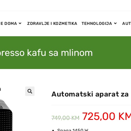
E DOMA
ZDRAVLJE I KOZMETIKA
TEHNOLOGIJA
AUT
presso kafu sa mlinom
Automatski aparat za
🔍
725,00
K
749,00
KM
Snaga 1450 W,