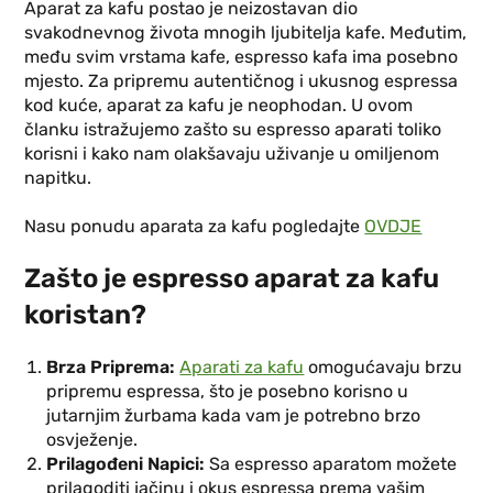
Aparat za kafu postao je neizostavan dio
svakodnevnog života mnogih ljubitelja kafe. Međutim,
među svim vrstama kafe, espresso kafa ima posebno
mjesto. Za pripremu autentičnog i ukusnog espressa
kod kuće, aparat za kafu je neophodan. U ovom
članku istražujemo zašto su espresso aparati toliko
korisni i kako nam olakšavaju uživanje u omiljenom
napitku.
Nasu ponudu aparata za kafu pogledajte
OVDJE
Zašto je espresso aparat za kafu
koristan?
Brza Priprema:
Aparati za kafu
omogućavaju brzu
pripremu espressa, što je posebno korisno u
jutarnjim žurbama kada vam je potrebno brzo
osvježenje.
Prilagođeni Napici:
Sa espresso aparatom možete
prilagoditi jačinu i okus espressa prema vašim