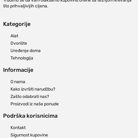
Trudimo se da vam olakšamo kupovinu online sa težnjom kreiranja
što prihvaljivijih cijena.
Kategorije
Alat
Dvorište
Uređenje doma
Tehnologija
Informacije
O nama
Kako izvršiti narudžbu?
Zašto odabrati nas?
Proizvodi iz naše ponude
Podrška korisnicima
Kontakt
Sigurnost kupovine