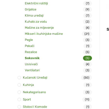
Električni roštilji
(7)
Grijalice
(9)
Klima uređaji
(7)
Kuhalo za vodu
(2)
Mašine za mljevenje
(4)
S
Mikseri i kuhinjske mašine
(21)
Pegle
(3)
Pekači
(1)
Rezalice
(5)
Sokovnik
(5)
Usisivači
(4)
Ventilatori
(3)
Kućanski Uređaji
(50)
Kuhinja
(1)
Nekategorisano
(3)
Sport
(11)
Stolovi I Komode
(1)