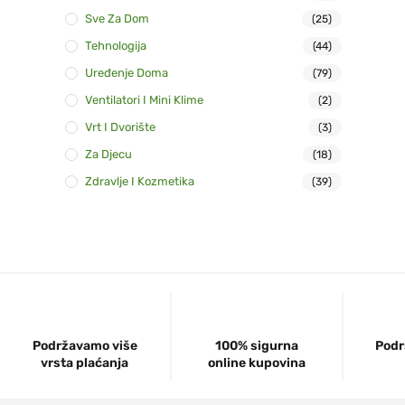
Sve Za Dom
(25)
Tehnologija
(44)
Uređenje Doma
(79)
Ventilatori I Mini Klime
(2)
Vrt I Dvorište
(3)
Za Djecu
(18)
Zdravlje I Kozmetika
(39)
Podržavamo više
100% sigurna
Podr
vrsta plaćanja
online kupovina