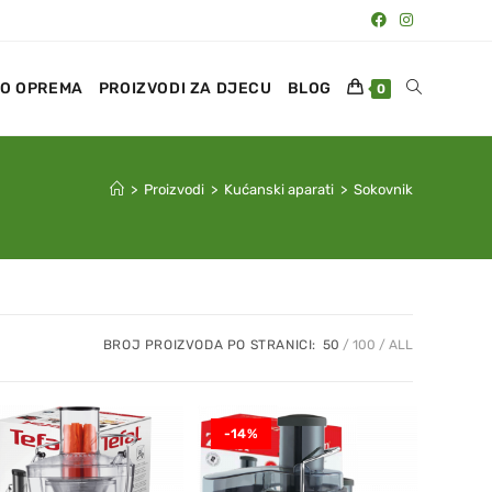
O OPREMA
PROIZVODI ZA DJECU
BLOG
0
>
Proizvodi
>
Kućanski aparati
>
Sokovnik
BROJ PROIZVODA PO STRANICI:
50
100
ALL
-14%