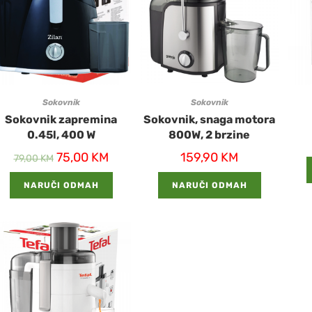
Sokovnik
Sokovnik
Sokovnik zapremina
Sokovnik, snaga motora
0.45l, 400 W
800W, 2 brzine
75,00
KM
159,90
KM
79,00
KM
NARUČI ODMAH
NARUČI ODMAH