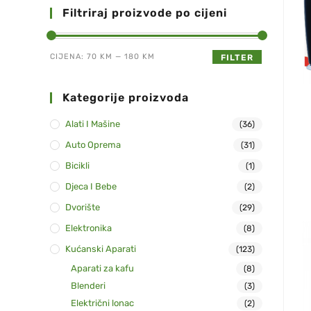
Filtriraj proizvode po cijeni
CIJENA:
70 KM
—
180 KM
FILTER
Kategorije proizvoda
Alati I Mašine
(36)
Auto Oprema
(31)
Bicikli
(1)
Djeca I Bebe
(2)
Dvorište
(29)
Elektronika
(8)
Kućanski Aparati
(123)
Aparati za kafu
(8)
Blenderi
(3)
Električni lonac
(2)