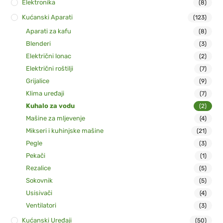
Elektronika
(8)
Kućanski Aparati
(123)
Aparati za kafu
(8)
Blenderi
(3)
Električni lonac
(2)
Električni roštilji
(7)
Grijalice
(9)
Klima uređaji
(7)
Kuhalo za vodu
(2)
Mašine za mljevenje
(4)
Mikseri i kuhinjske mašine
(21)
Pegle
(3)
Pekači
(1)
Rezalice
(5)
Sokovnik
(5)
Usisivači
(4)
Ventilatori
(3)
Kućanski Uređaji
(50)