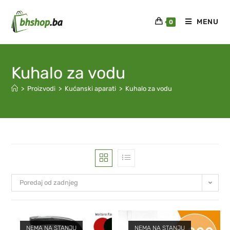
MENU
0
Kuhalo za vodu
>
Proizvodi
>
Kućanski aparati
>
Kuhalo za vodu
Poredaj od zadnjeg
NEMA NA STANJU
NEMA NA STANJU