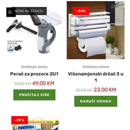
NEMA NA STANJU
-34%
Uređenje doma
Uređenje doma
Perač za prozore 2U1
Višenamjenski držač 3 u
1
49,00
KM
59,00
KM
23,00
KM
35,00
KM
PROČITAJ VIŠE
NARUČI ODMAH
-29%