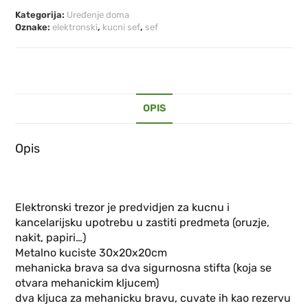
Kategorija:
Uređenje doma
Oznake:
elektronski
,
kucni sef
,
sef
OPIS
Opis
Elektronski trezor je predvidjen za kucnu i
kancelarijsku upotrebu u zastiti predmeta (oruzje,
nakit, papiri…)
Metalno kuciste 30x20x20cm
mehanicka brava sa dva sigurnosna stifta (koja se
otvara mehanickim kljucem)
dva kljuca za mehanicku bravu, cuvate ih kao rezervu