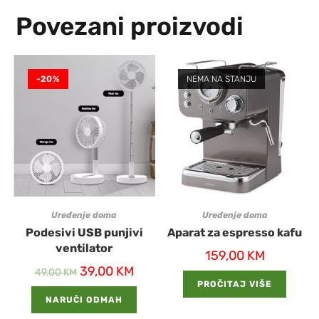
Povezani proizvodi
-20%
NEMA NA STANJU
Uređenje doma
Uređenje doma
Podesivi USB punjivi
Aparat za espresso kafu
ventilator
159,00
KM
39,00
KM
49,00
KM
PROČITAJ VIŠE
NARUČI ODMAH