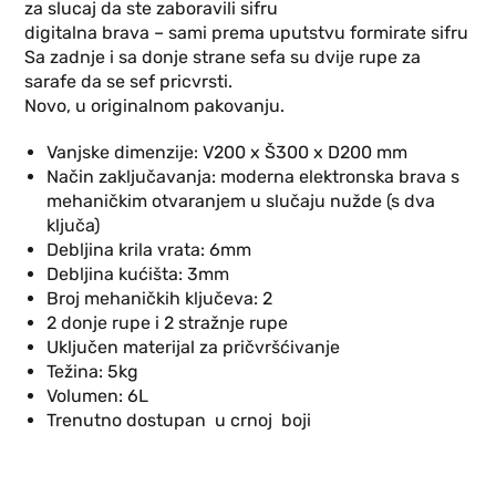
za slucaj da ste zaboravili sifru
digitalna brava – sami prema uputstvu formirate sifru
Sa zadnje i sa donje strane sefa su dvije rupe za
sarafe da se sef pricvrsti.
Novo, u originalnom pakovanju.
Vanjske dimenzije: V200 x Š300 x D200 mm
Način zaključavanja: moderna elektronska brava s
mehaničkim otvaranjem u slučaju nužde (s dva
ključa)
Debljina krila vrata: 6mm
Debljina kućišta: 3mm
Broj mehaničkih ključeva: 2
2 donje rupe i 2 stražnje rupe
Uključen materijal za pričvršćivanje
Težina: 5kg
Volumen: 6L
Trenutno dostupan u crnoj boji