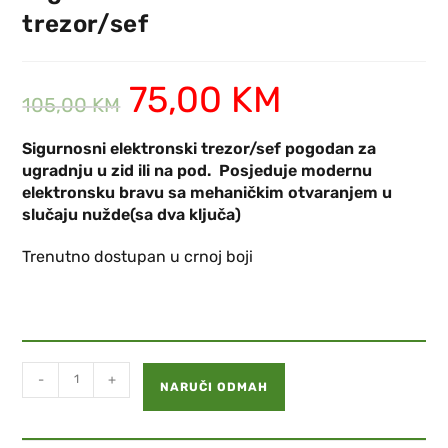
trezor/sef
75,00
KM
105,00
KM
Sigurnosni elektronski trezor/sef pogodan za
ugradnju u zid ili na pod. Posjeduje modernu
elektronsku bravu sa mehaničkim otvaranjem u
slučaju nužde(sa dva ključa)
Trenutno dostupan u crnoj boji
-
+
NARUČI ODMAH