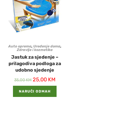
Auto oprema
,
Uređenje doma
,
Zdravlje i kozmetika
Jastuk za sjedenje –
prilagodiva podloga za
udobno sjedenje
25,00
KM
35,00
KM
NARUČI ODMAH