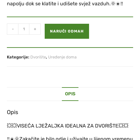
napolju dok se klatite i udišete svjež vazduh.
🌞
☀️
‼️
-
+
NARUČI ODMAH
Kategorije:
Dvorište
,
Uređenje doma
OPIS
Opis
💥
💥
VISEĆA LJEŽALJKA IDEALNA ZA DVORIŠTE
💥
💥
‼️
☀️
🌞
Zakačite je bilo gdje i uživajte u lijepom vremenu