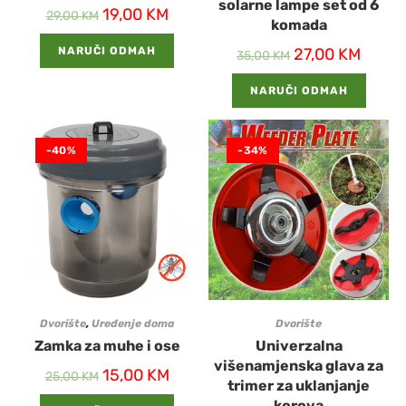
solarne lampe set od 6
19,00
KM
29,00
KM
komada
NARUČI ODMAH
27,00
KM
35,00
KM
NARUČI ODMAH
-40%
-34%
Dvorište
,
Uređenje doma
Dvorište
Zamka za muhe i ose
Univerzalna
višenamjenska glava za
15,00
KM
25,00
KM
trimer za uklanjanje
korova