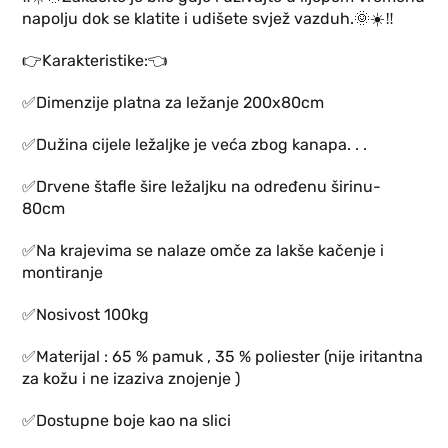
napolju dok se klatite i udišete svjež vazduh.
🌞
☀️
‼️
👉
Karakteristike:
👈
✅
Dimenzije platna za ležanje 200x80cm
✅
Dužina cijele ležaljke je veća zbog kanapa. . .
✅
Drvene štafle šire ležaljku na određenu širinu-
80cm
✅
Na krajevima se nalaze omče za lakše kačenje i
montiranje
✅
Nosivost 100kg
✅
Materijal : 65 % pamuk , 35 % poliester (nije iritantna
za kožu i ne izaziva znojenje )
✅
Dostupne boje kao na slici