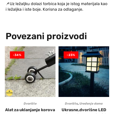
📌
Uz ležaljku dolazi torbica koja je istog materijala kao
i ležaljka i iste boje. Korisna za odlaganje.
Povezani proizvodi
-34%
-23%
Dvorište
Dvorište
,
Uređenje doma
Alat za uklanjanje korova
Ukrasne,dvorišne LED