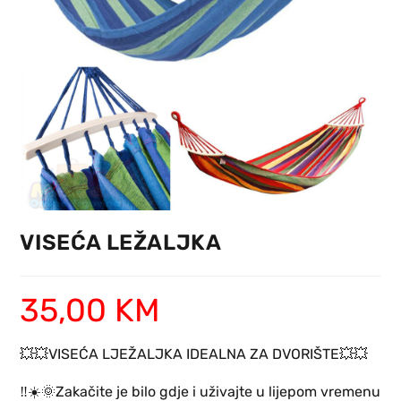
VISEĆA LEŽALJKA
35,00
KM
💥
💥
VISEĆA LJEŽALJKA IDEALNA ZA DVORIŠTE
💥
💥
‼️
☀️
🌞
Zakačite je bilo gdje i uživajte u lijepom vremenu