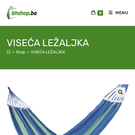
MENU
0
VISEĆA LEŽALJKA
>
Shop
>
VISEĆA LEŽALJKA
🔍