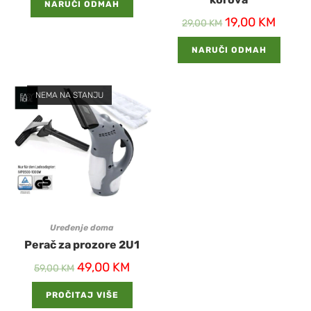
NARUČI ODMAH
19,00
KM
29,00
KM
NARUČI ODMAH
NEMA NA STANJU
Uređenje doma
Perač za prozore 2U1
49,00
KM
59,00
KM
PROČITAJ VIŠE