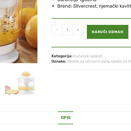
Brend: SIlvercrest, njemački kavli
-
+
NARUČI ODMAH
Kategorija:
Kućanski aparati
Oznake:
cijedilo za citrusno voće
,
cjedilo za l
OPIS