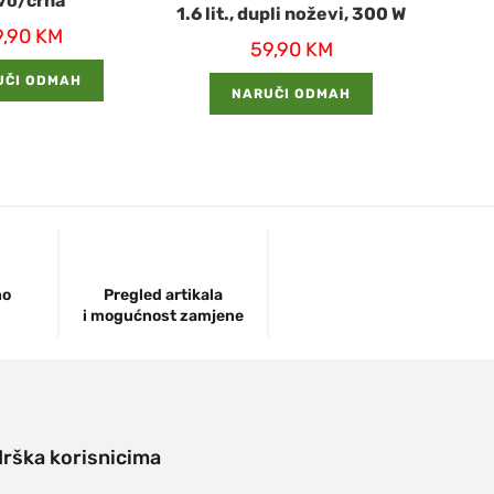
vo/crna
1.6 lit., dupli noževi, 300 W
9,90
KM
59,90
KM
UČI ODMAH
NARUČI ODMAH
no
Pregled artikala
i mogućnost zamjene
rška korisnicima