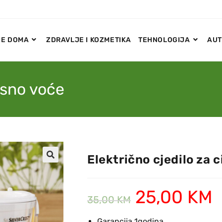
E DOMA
ZDRAVLJE I KOZMETIKA
TEHNOLOGIJA
AUT
usno voće
Električno cjedilo za 
🔍
25,00
KM
35,00
KM
Garancija 1godina