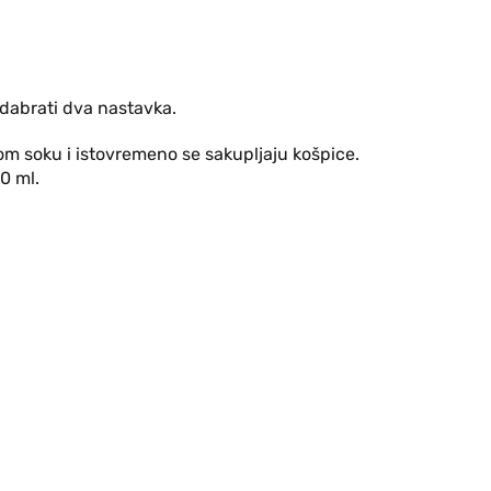
 odabrati dva nastavka.
nom soku i istovremeno se sakupljaju košpice.
00 ml.