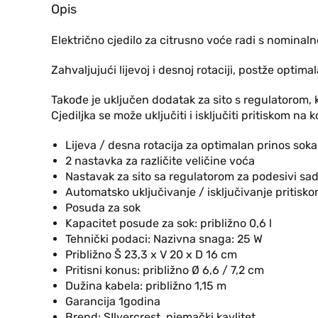
Opis
Električno cjedilo za citrusno voće radi s nominal
Zahvaljujući lijevoj i desnoj rotaciji, postže optim
Takođe je uključen dodatak za sito s regulatorom, 
Cjediljka se može uključiti i isključiti pritiskom n
Lijeva / desna rotacija za optimalan prinos soka
2 nastavka za različite veličine voća
Nastavak za sito sa regulatorom za podesivi sad
Automatsko uključivanje / isključivanje pritisko
Posuda za sok
Kapacitet posude za sok: približno 0,6 l
Tehnički podaci: Nazivna snaga: 25 W
Približno Š 23,3 x V 20 x D 16 cm
Pritisni konus: približno Ø 6,6 / 7,2 cm
Dužina kabela: približno 1,15 m
Garancija 1godina
Brend: SIlvercrest, njemački kavlitet