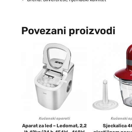
Povezani proizvodi
Kućanski aparati
Kućanski ap
Aparat za led – Ledomat, 2,2
Sjeckalica 4