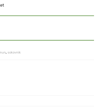
tet
imun
,
sokovnik