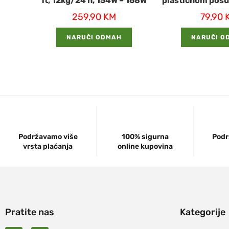
lt, 12kg/24 h, 154W – 168W
plastičnom pos
259,90
KM
79,90
NARUČI ODMAH
NARUČI O
Podržavamo više
100% sigurna
Podr
vrsta plaćanja
online kupovina
Pratite nas
Kategorije