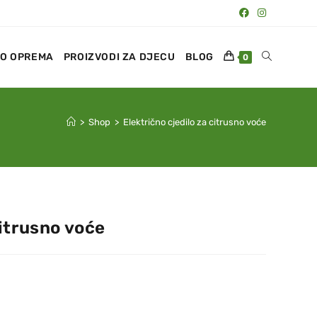
O OPREMA
PROIZVODI ZA DJECU
BLOG
0
>
Shop
>
Električno cjedilo za citrusno voće
citrusno voće