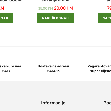
udom 800ml
čuvanje hrane
si
KM
20,00
KM
7
35,00
KM
DMAH
NARUČI ODMAH
NAR
ška kupcima
Dostava na adresu
Zagarantova
24/7
24/48h
super cijene
Informacije
Pod