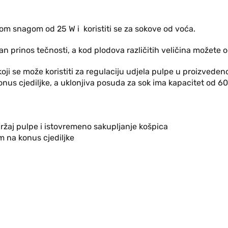
nom snagom od 25 W i koristiti se za sokove od voća.
alan prinos tečnosti, a kod plodova različitih veličina možete
koji se može koristiti za regulaciju udjela pulpe u proizvede
a konus cjediljke, a uklonjiva posuda za sok ima kapacitet od 6
ržaj pulpe i istovremeno sakupljanje košpica
m na konus cjediljke