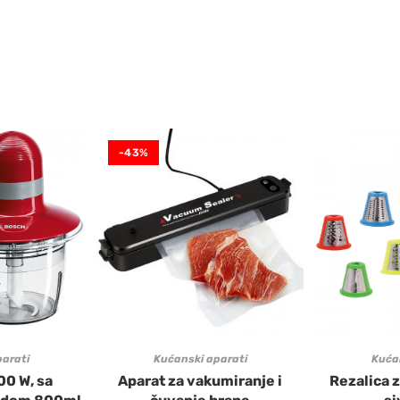
-43%
arati
Kućanski aparati
Kuća
00 W, sa
Aparat za vakumiranje i
Rezalica z