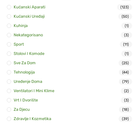
Kućanski Aparati
(123)
Kućanski Uređaji
(50)
Kuhinja
(1)
Nekategorisano
(3)
Sport
(11)
Stolovi I Komode
(1)
Sve Za Dom
(25)
Tehnologija
(44)
Uređenje Doma
(79)
Ventilatori I Mini Klime
(2)
Vrt I Dvorište
(3)
Za Djecu
(18)
Zdravlje I Kozmetika
(39)