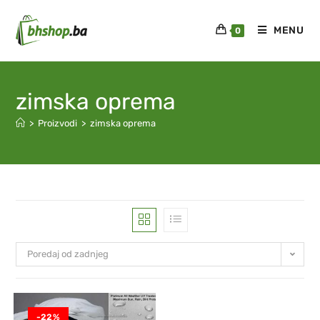
MENU
0
zimska oprema
>
Proizvodi
>
zimska oprema
Poredaj od zadnjeg
-22%