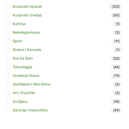
Kućanski Aparati
(123)
Kućanski Uređaji
(50)
Kuhinja
(1)
Nekategorisano
(3)
Sport
(11)
Stolovi I Komode
(1)
Sve Za Dom
(25)
Tehnologija
(44)
Uređenje Doma
(79)
Ventilatori I Mini Klime
(2)
Vrt I Dvorište
(3)
Za Djecu
(18)
Zdravlje I Kozmetika
(39)