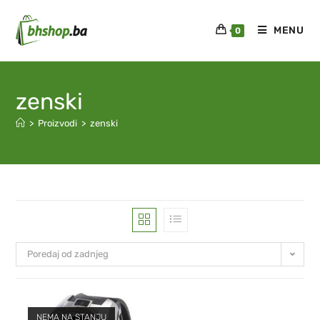
MENU
0
zenski
>
Proizvodi
>
zenski
Poredaj od zadnjeg
NEMA NA STANJU