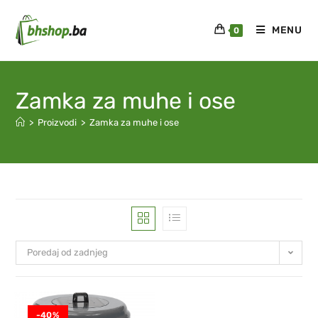
MENU
0
Zamka za muhe i ose
>
Proizvodi
>
Zamka za muhe i ose
Poredaj od zadnjeg
-40%