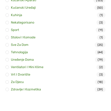
Kućanski Aparati
(123)
Kućanski Uređaji
(50)
Kuhinja
(1)
Nekategorisano
(3)
Sport
(11)
Stolovi I Komode
(1)
Sve Za Dom
(25)
Tehnologija
(44)
Uređenje Doma
(79)
Ventilatori I Mini Klime
(2)
Vrt I Dvorište
(3)
Za Djecu
(18)
Zdravlje I Kozmetika
(39)