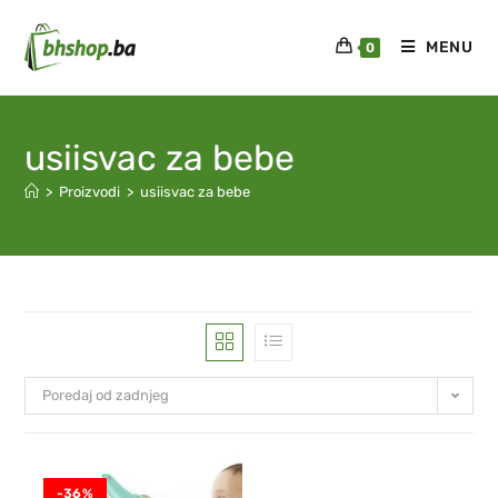
MENU
0
usiisvac za bebe
>
Proizvodi
>
usiisvac za bebe
Poredaj od zadnjeg
-36%