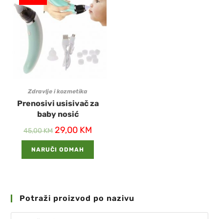
Zdravlje i kozmetika
Prenosivi usisivač za
baby nosić
29,00
KM
45,00
KM
NARUČI ODMAH
Potraži proizvod po nazivu