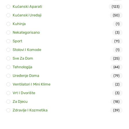
Kućanski Aparati
(123)
Kućanski Uređaji
(50)
Kuhinja
(1)
Nekategorisano
(3)
Sport
(11)
Stolovi I Komode
(1)
Sve Za Dom
(25)
Tehnologija
(44)
Uređenje Doma
(79)
Ventilatori I Mini Klime
(2)
Vrt I Dvorište
(3)
Za Djecu
(18)
Zdravlje I Kozmetika
(39)