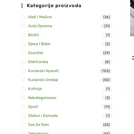
Kategorije proizvoda
Alati I Mašine
(36)
Auto Oprema
(31)
Bicikli
(1)
Djeca I Bebe
(2)
Dvorište
(29)
Elektronika
(8)
Kućanski Aparati
(123)
Kućanski Uređaji
(50)
Kuhinja
(1)
Nekategorisano
(3)
Sport
(11)
Stolovi I Komode
(1)
Sve Za Dom
(25)
Tehnologija
(44)