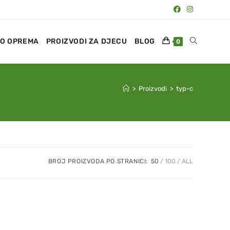
O OPREMA
PROIZVODI ZA DJECU
BLOG
0
>
Proizvodi
>
typ-c
BROJ PROIZVODA PO STRANICI:
50
100
ALL