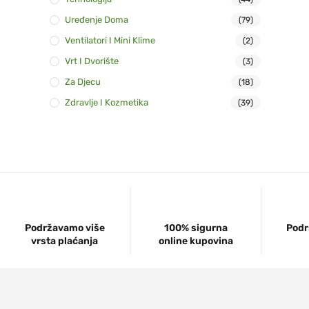
Uređenje Doma
(79)
Ventilatori I Mini Klime
(2)
Vrt I Dvorište
(3)
Za Djecu
(18)
Zdravlje I Kozmetika
(39)
Podržavamo više
100% sigurna
Podr
vrsta plaćanja
online kupovina