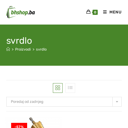
MENU
0
svrdlo
>
Proizvodi
>
svrdlo
Poredaj od zadnjeg
-57%