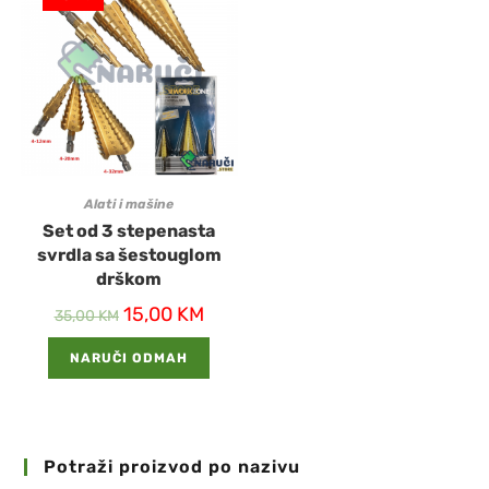
Alati i mašine
Set od 3 stepenasta
svrdla sa šestouglom
drškom
15,00
KM
35,00
KM
NARUČI ODMAH
Potraži proizvod po nazivu