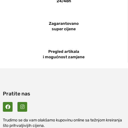
24/48h
Zagarantovano
super cijene
Pregled artikala
i mogućnost zamjene
Pratite nas
Trudimo se da vam olakšamo kupovinu online sa težnjom kreiranja
što prihvaljivijih cijena.