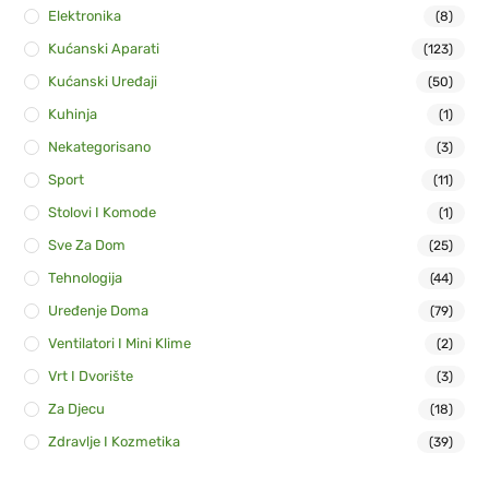
Elektronika
(8)
Kućanski Aparati
(123)
Kućanski Uređaji
(50)
Kuhinja
(1)
Nekategorisano
(3)
Sport
(11)
Stolovi I Komode
(1)
Sve Za Dom
(25)
Tehnologija
(44)
Uređenje Doma
(79)
Ventilatori I Mini Klime
(2)
Vrt I Dvorište
(3)
Za Djecu
(18)
Zdravlje I Kozmetika
(39)