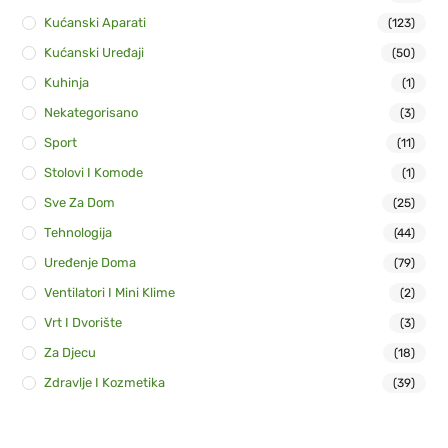
Kućanski Aparati
(123)
Kućanski Uređaji
(50)
Kuhinja
(1)
Nekategorisano
(3)
Sport
(11)
Stolovi I Komode
(1)
Sve Za Dom
(25)
Tehnologija
(44)
Uređenje Doma
(79)
Ventilatori I Mini Klime
(2)
Vrt I Dvorište
(3)
Za Djecu
(18)
Zdravlje I Kozmetika
(39)