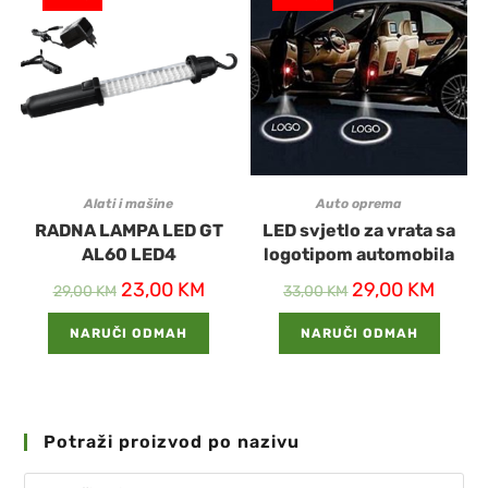
Alati i mašine
Auto oprema
RADNA LAMPA LED GT
LED svjetlo za vrata sa
AL60 LED4
logotipom automobila
23,00
KM
29,00
KM
29,00
KM
33,00
KM
NARUČI ODMAH
NARUČI ODMAH
Potraži proizvod po nazivu