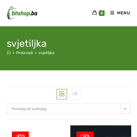
MENU
0
svjetiljka
>
Proizvodi
>
svjetiljka
Poredaj od zadnjeg
-21%
-12%